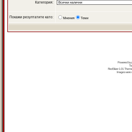
Категория:
Покажи резултатите като:
Мнения
Теми
Powered by
Tr
RedSilver 1.01 Them
Images were