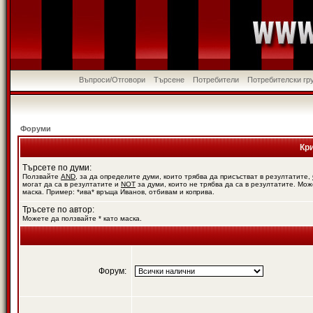
Въпроси/Отговори
Търсене
Потребители
Потребителски гр
Форуми
Кр
Търсете по думи:
Ползвайте
AND
, за да определите думи, които трябва да присъстват в резултатите,
могат да са в резултатите и
NOT
за думи, които не трябва да са в резултатите. Мож
маска. Пример: *ива* връща Иванов, отбивам и коприва.
Тръсете по автор:
Можете да ползвайте * като маска.
Форум: