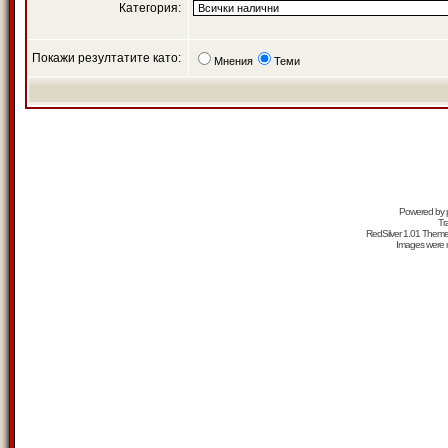
Категория:
Покажи резултатите като:
Мнения
Теми
Powered by
Tr
RedSilver 1.01 Them
Images were