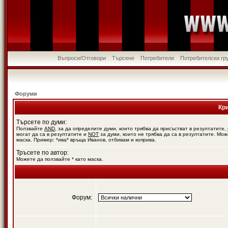
Въпроси/Отговори
Търсене
Потребители
Потребителски гр
Форуми
Кр
Търсете по думи:
Ползвайте
AND
, за да определите думи, които трябва да присъстват в резултатите,
могат да са в резултатите и
NOT
за думи, които не трябва да са в резултатите. Мож
маска. Пример: *ива* връща Иванов, отбивам и коприва.
Тръсете по автор:
Можете да ползвайте * като маска.
Форум: