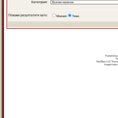
Категория:
Покажи резултатите като:
Мнения
Теми
Powered by
Tr
RedSilver 1.01 Them
Images were