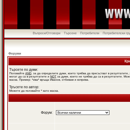
Въпроси/Отговори
Търсене
Потребители
Потребителски гр
Форуми
Кр
Търсете по думи:
Ползвайте
AND
, за да определите думи, които трябва да присъстват в резултатите,
могат да са в резултатите и
NOT
за думи, които не трябва да са в резултатите. Мож
маска. Пример: *ива* връща Иванов, отбивам и коприва.
Тръсете по автор:
Можете да ползвайте * като маска.
Форум: