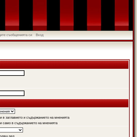
идите съобщенията си
Вход
 в заглавието и съдържанието на мненията
и само в съдържанието на мненията
одящ ред