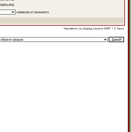
одящ ред
символа от мнението
Часовете са според зоната GMT + 2 Часа