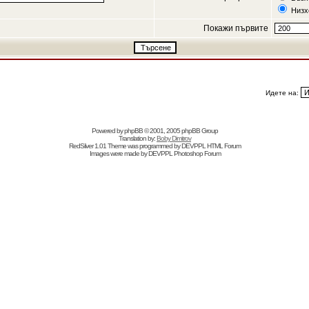
Низх
Покажи първите
Идете на:
Powered by
phpBB
© 2001, 2005 phpBB Group
Translation by:
Boby Dimitrov
RedSilver 1.01 Theme was programmed by
DEVPPL
HTML Forum
Images were made by
DEVPPL
Photoshop Forum