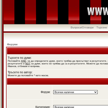
Въпроси/Отговори
Търсене
Форуми
Търсете по думи:
Ползвайте
AND
, за да определите думи, които трябва да присъстват в резултатите,
резултатите и
NOT
за думи, които не трябва да са в резултатите. Можете да ползва
Иванов, отбивам и коприва.
Тръсете по автор:
Можете да ползвайте * като маска.
Форум:
Категория: