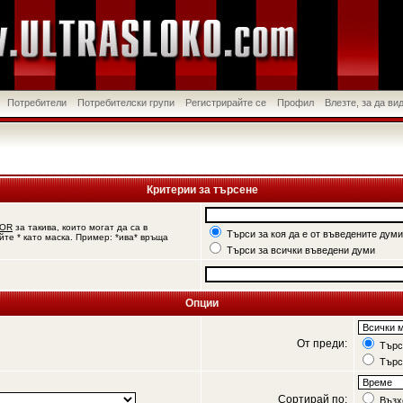
Потребители
Потребителски групи
Регистрирайте се
Профил
Влезте, за да в
Критерии за търсене
OR
за такива, които могат да са в
Търси за коя да е от въведените думи
йте * като маска. Пример: *ива* връща
Търси за всички въведени думи
Опции
От преди:
Търси
Търс
Сортирай по:
Възх