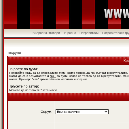
Въпроси/Отговори
Търсене
Потребители
Потребителски гр
Форуми
Кр
Търсете по думи:
Ползвайте
AND
, за да определите думи, които трябва да присъстват в резултатите,
могат да са в резултатите и
NOT
за думи, които не трябва да са в резултатите. Мож
маска. Пример: *ива* връща Иванов, отбивам и коприва.
Тръсете по автор:
Можете да ползвайте * като маска.
Форум: