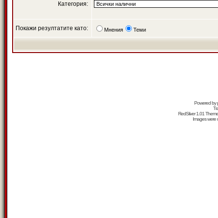
Категория:
Покажи резултатите като:
Мнения
Теми
Powered by
Tr
RedSilver 1.01 Them
Images were