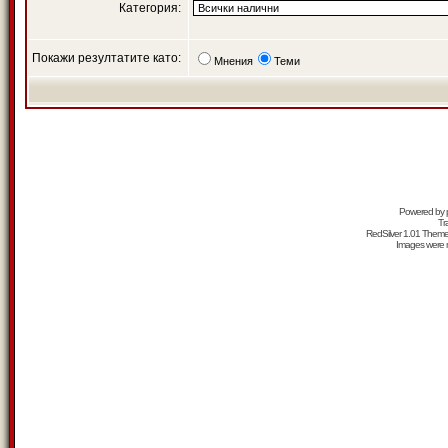
Категория:
Покажи резултатите като:
Мнения
Теми
Powered by
Tr
RedSilver 1.01 Them
Images were