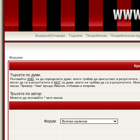
Въпроси/Отговори
Търсене
Потребители
Потребителски гр
Форуми
Кр
Търсете по думи:
Ползвайте
AND
, за да определите думи, които трябва да присъстват в резултатите,
могат да са в резултатите и
NOT
за думи, които не трябва да са в резултатите. Мож
маска. Пример: *ива* връща Иванов, отбивам и коприва.
Тръсете по автор:
Можете да ползвайте * като маска.
Форум: