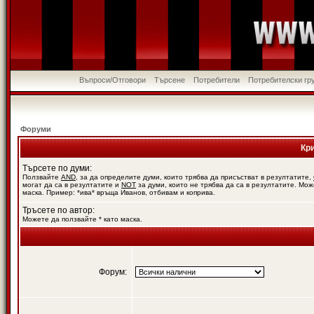
Въпроси/Отговори
Търсене
Потребители
Потребителски гр
Форуми
Кр
Търсете по думи:
Ползвайте
AND
, за да определите думи, които трябва да присъстват в резултатите,
могат да са в резултатите и
NOT
за думи, които не трябва да са в резултатите. Мож
маска. Пример: *ива* връща Иванов, отбивам и коприва.
Тръсете по автор:
Можете да ползвайте * като маска.
Форум: