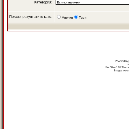
Категория:
Покажи резултатите като:
Мнения
Теми
Powered by
Tr
RedSilver 1.01 Them
Images were