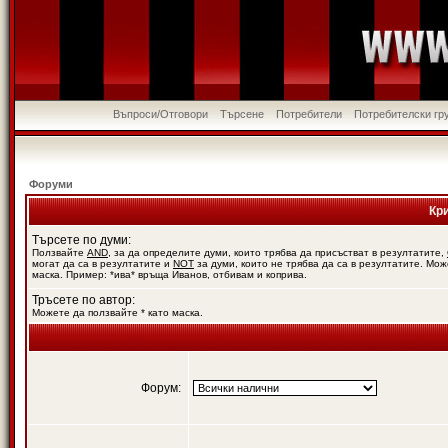
Въпроси/Отговори
Търсене
Потребители
Потребителски гр
Форуми
Кр
Търсете по думи:
Ползвайте
AND
, за да определите думи, които трябва да присъстват в резултатите,
могат да са в резултатите и
NOT
за думи, които не трябва да са в резултатите. Мож
маска. Пример: *ива* връща Иванов, отбивам и коприва.
Тръсете по автор:
Можете да ползвайте * като маска.
Форум: