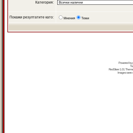
Категория:
Покажи резултатите като:
Мнения
Теми
Powered by
Tr
RedSilver 1.01 Them
Images were