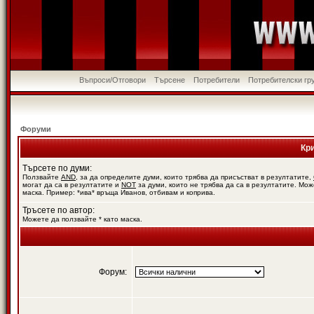
Въпроси/Отговори
Търсене
Потребители
Потребителски гр
Форуми
Кр
Търсете по думи:
Ползвайте
AND
, за да определите думи, които трябва да присъстват в резултатите,
могат да са в резултатите и
NOT
за думи, които не трябва да са в резултатите. Мож
маска. Пример: *ива* връща Иванов, отбивам и коприва.
Тръсете по автор:
Можете да ползвайте * като маска.
Форум: