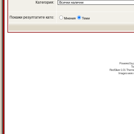
Категория:
Покажи резултатите като:
Мнения
Теми
Powered by
Tr
RedSilver 1.01 Them
Images were