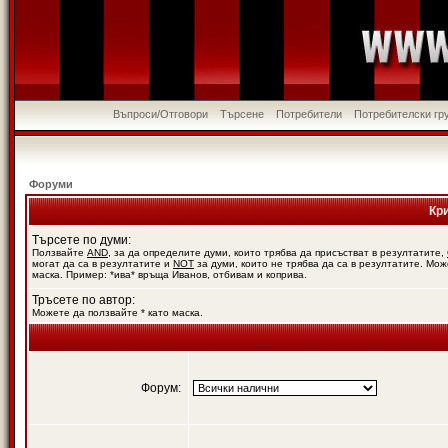
Въпроси/Отговори
Търсене
Потребители
Потребителски гр
Форуми
Кр
Търсете по думи:
Ползвайте
AND
, за да определите думи, които трябва да присъстват в резултатите,
могат да са в резултатите и
NOT
за думи, които не трябва да са в резултатите. Мож
маска. Пример: *ива* връща Иванов, отбивам и коприва.
Тръсете по автор:
Можете да ползвайте * като маска.
Форум: