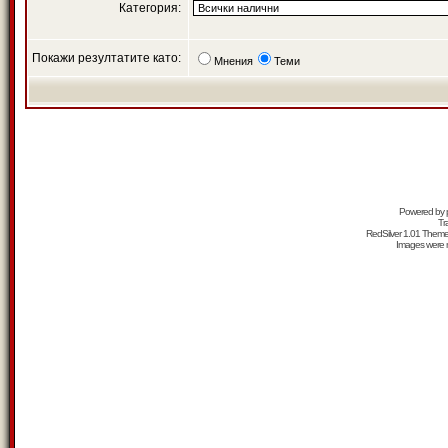
Категория:
Покажи резултатите като:
Мнения
Теми
Powered by
Tr
RedSilver 1.01 Them
Images were