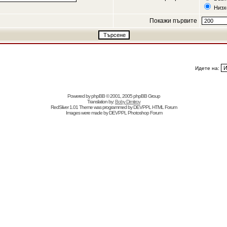
Низх
Покажи първите
Идете на:
Powered by
phpBB
© 2001, 2005 phpBB Group
Translation by:
Boby Dimitrov
RedSilver 1.01 Theme was programmed by
DEVPPL
HTML Forum
Images were made by
DEVPPL
Photoshop Forum