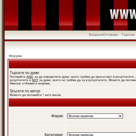
Въпроси/Отговори
Търсене
Форуми
Търсете по думи:
Ползвайте
AND
, за да определите думи, които трябва да присъстват в резултатите,
резултатите и
NOT
за думи, които не трябва да са в резултатите. Можете да ползва
Иванов, отбивам и коприва.
Тръсете по автор:
Можете да ползвайте * като маска.
Форум:
Категория: