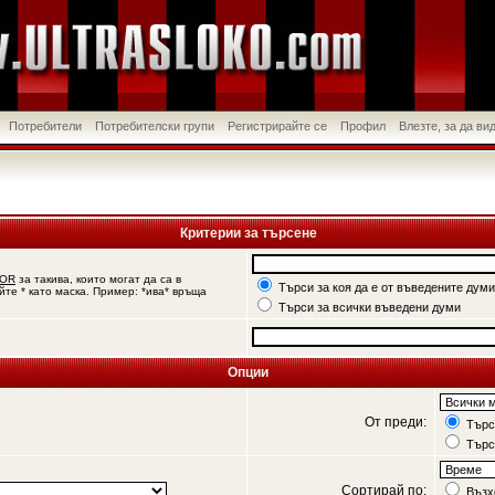
Потребители
Потребителски групи
Регистрирайте се
Профил
Влезте, за да в
Критерии за търсене
OR
за такива, които могат да са в
Търси за коя да е от въведените думи
йте * като маска. Пример: *ива* връща
Търси за всички въведени думи
Опции
От преди:
Търси
Търс
Сортирай по:
Възх