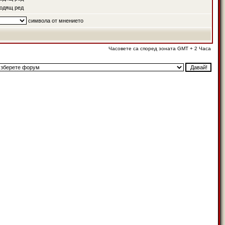
одящ ред
символа от мнението
Часовете са според зоната GMT + 2 Часа