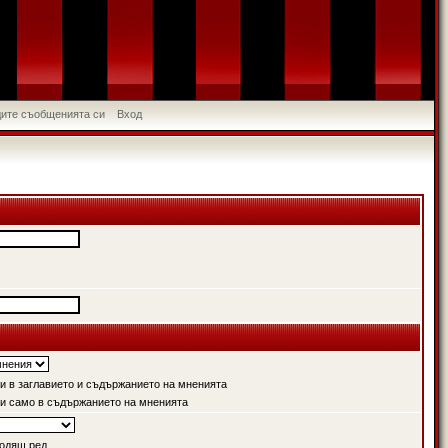
идите съобщенията си
Вход
 в заглавието и съдържанието на мненията
и само в съдържанието на мненията
одящ ред