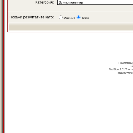
Категория:
Покажи резултатите като:
Мнения
Теми
Powered by
Tr
RedSilver 1.01 Them
Images were