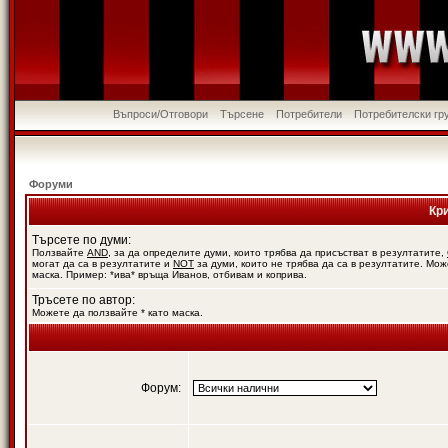
Въпроси/Отговори
Търсене
Потребители
Потребителски гр
Форуми
Кр
Търсете по думи:
Ползвайте
AND
, за да определите думи, които трябва да присъстват в резултатите,
могат да са в резултатите и
NOT
за думи, които не трябва да са в резултатите. Мож
маска. Пример: *ива* връща Иванов, отбивам и коприва.
Тръсете по автор:
Можете да ползвайте * като маска.
Форум: