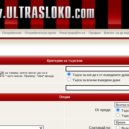
Потребители
Потребителски групи
Регистрирайте се
Профил
Влезте, за да в
Критерии за търсене
OR
за такива, които могат да са в
Търси за коя да е от въведените думи
йте * като маска. Пример: *ива* връща
Търси за всички въведени думи
Опции
От преди:
Търси
Търс
Сортирай по:
Възх