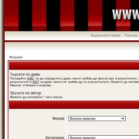
Въпроси/Отговори
Търсене
Форуми
Търсете по думи:
Ползвайте
AND
, за да определите думи, които трябва да присъстват в резултатите,
резултатите и
NOT
за думи, които не трябва да са в резултатите. Можете да ползва
Иванов, отбивам и коприва.
Тръсете по автор:
Можете да ползвайте * като маска.
Форум:
Категория: