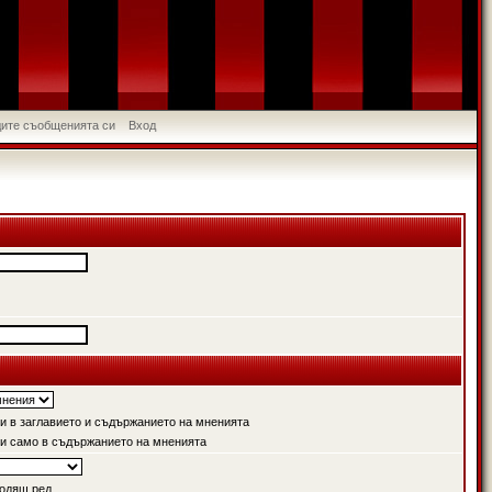
идите съобщенията си
Вход
 в заглавието и съдържанието на мненията
и само в съдържанието на мненията
одящ ред