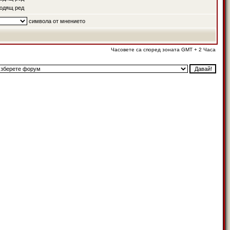
одящ ред
символа от мнението
Часовете са според зоната GMT + 2 Часа