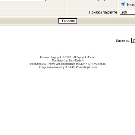
Низх
Покажи първите
Идете на:
Powered by
phpBB
© 2001, 2005 phpBB Group
Translation by:
Boby Dimitrov
RedSilver 1.01 Theme was programmed by
DEVPPL
HTML Forum
Images were made by
DEVPPL
Photoshop Forum