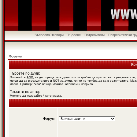
Въпроси/Отговори
Търсене
Потребители
Потребителски гр
Форуми
Кр
Търсете по думи:
Ползвайте
AND
, за да определите думи, които трябва да присъстват в резултатите,
могат да са в резултатите и
NOT
за думи, които не трябва да са в резултатите. Мож
маска. Пример: *ива* връща Иванов, отбивам и коприва.
Тръсете по автор:
Можете да ползвайте * като маска.
Форум: