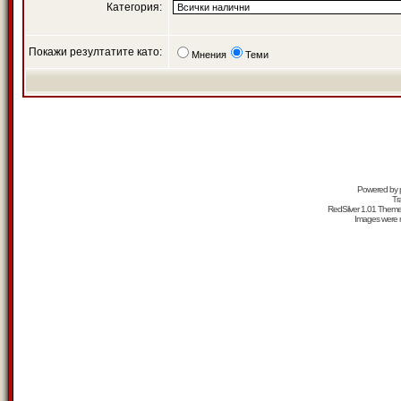
Категория:
Покажи резултатите като:
Мнения
Теми
Powered by
Tr
RedSilver 1.01 Them
Images were