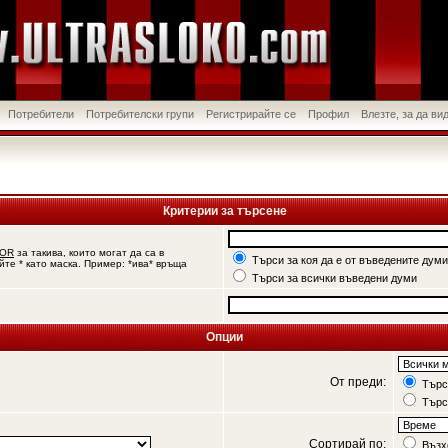
Потребители
Потребителски групи
Регистрирайте се
Профил
Влезте, за да в
Критерии за търсене
OR
за такива, които могат да са в
Търси за коя да е от въведените думи
йте * като маска. Пример: *ива* връща
Търси за всички въведени думи
Опции
От преди:
Търси
Търс
Сортирай по:
Възх