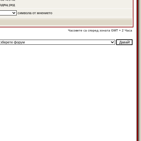
одящ ред
символа от мнението
Часовете са според зоната GMT + 2 Часа