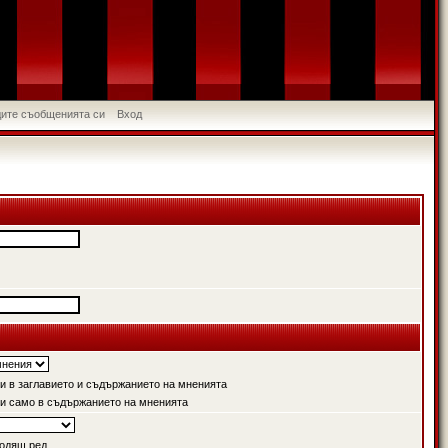
идите съобщенията си
Вход
 в заглавието и съдържанието на мненията
и само в съдържанието на мненията
одящ ред