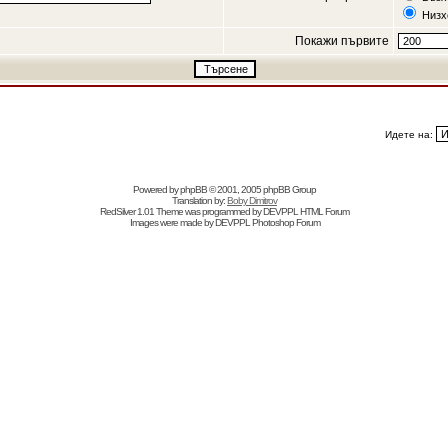
Низх
Покажи първите
Идете на:
Powered by
phpBB
© 2001, 2005 phpBB Group
Translation by:
Boby Dimitrov
RedSilver 1.01 Theme was programmed by
DEVPPL
HTML Forum
Images were made by
DEVPPL
Photoshop Forum