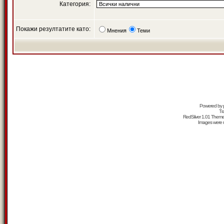
Категория:
Покажи резултатите като:
Мнения
Теми
Powered by
Tr
RedSilver 1.01 Them
Images were