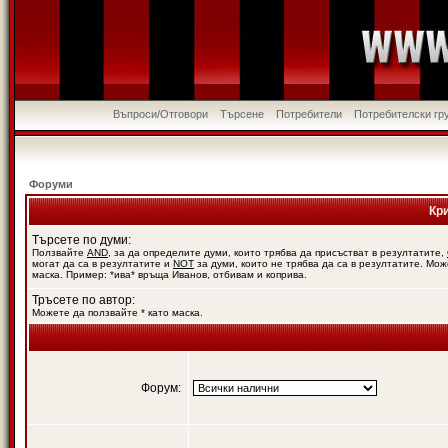
Въпроси/Отговори
Търсене
Потребители
Потребителски гр
Форуми
Кр
Търсете по думи:
Ползвайте
AND
, за да определите думи, които трябва да присъстват в резултатите,
могат да са в резултатите и
NOT
за думи, които не трябва да са в резултатите. Мож
маска. Пример: *ива* връща Иванов, отбивам и коприва.
Тръсете по автор:
Можете да ползвайте * като маска.
Форум: