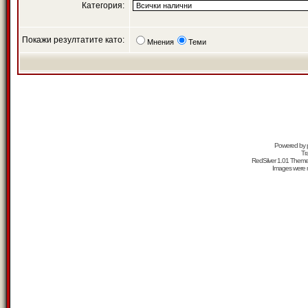
Категория:
Покажи резултатите като:
Мнения
Теми
Powered by
Tr
RedSilver 1.01 Them
Images were