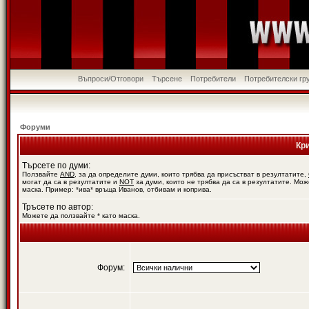
Въпроси/Отговори
Търсене
Потребители
Потребителски гр
Форуми
Кр
Търсете по думи:
Ползвайте
AND
, за да определите думи, които трябва да присъстват в резултатите,
могат да са в резултатите и
NOT
за думи, които не трябва да са в резултатите. Мож
маска. Пример: *ива* връща Иванов, отбивам и коприва.
Тръсете по автор:
Можете да ползвайте * като маска.
Форум: