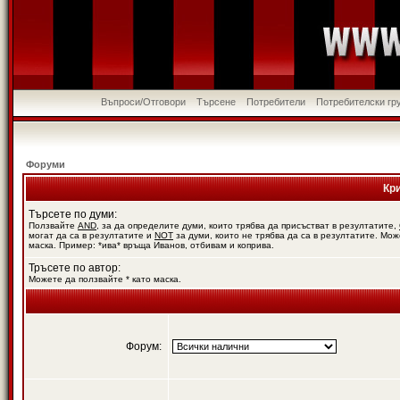
Въпроси/Отговори
Търсене
Потребители
Потребителски гр
Форуми
Кр
Търсете по думи:
Ползвайте
AND
, за да определите думи, които трябва да присъстват в резултатите,
могат да са в резултатите и
NOT
за думи, които не трябва да са в резултатите. Мож
маска. Пример: *ива* връща Иванов, отбивам и коприва.
Тръсете по автор:
Можете да ползвайте * като маска.
Форум: