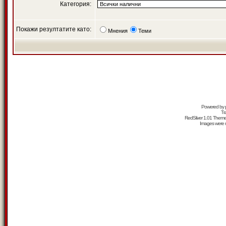
Категория:
Покажи резултатите като:
Мнения
Теми
Powered by
Tr
RedSilver 1.01 Them
Images were