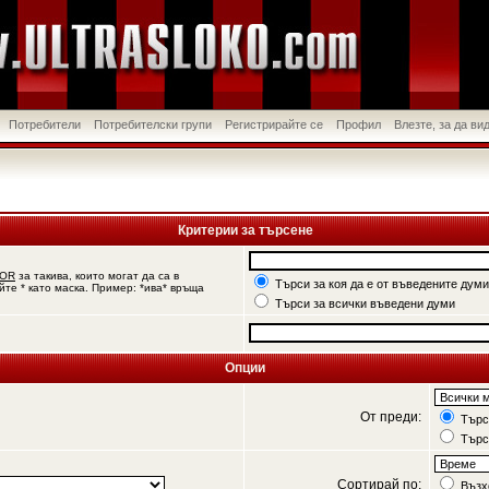
Потребители
Потребителски групи
Регистрирайте се
Профил
Влезте, за да в
Критерии за търсене
OR
за такива, които могат да са в
Търси за коя да е от въведените думи
йте * като маска. Пример: *ива* връща
Търси за всички въведени думи
Опции
От преди:
Търси
Търс
Сортирай по:
Възх