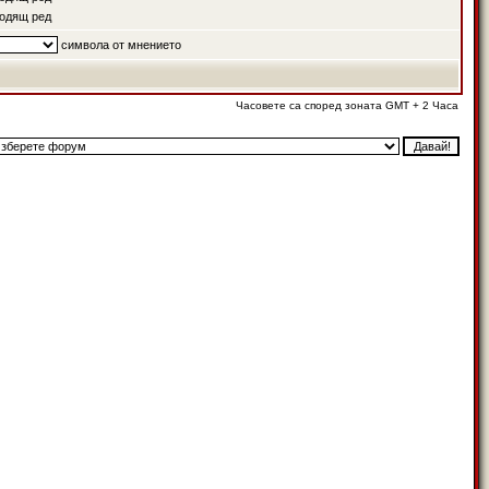
одящ ред
символа от мнението
Часовете са според зоната GMT + 2 Часа