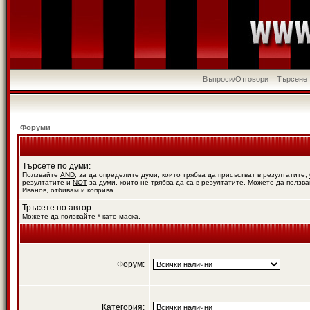
Въпроси/Отговори
Търсене
Форуми
Търсете по думи:
Ползвайте
AND
, за да определите думи, които трябва да присъстват в резултатите,
резултатите и
NOT
за думи, които не трябва да са в резултатите. Можете да ползва
Иванов, отбивам и коприва.
Тръсете по автор:
Можете да ползвайте * като маска.
Форум:
Категория: