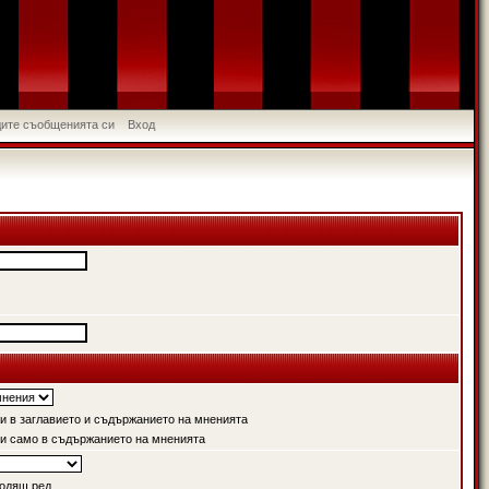
идите съобщенията си
Вход
 в заглавието и съдържанието на мненията
и само в съдържанието на мненията
одящ ред