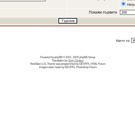
Низх
Покажи първите
Идете на:
Powered by
phpBB
© 2001, 2005 phpBB Group
Translation by:
Boby Dimitrov
RedSilver 1.01 Theme was programmed by
DEVPPL
HTML Forum
Images were made by
DEVPPL
Photoshop Forum