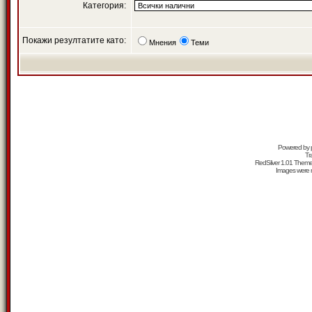
Категория:
Покажи резултатите като:
Мнения
Теми
Powered by
Tr
RedSilver 1.01 Them
Images were