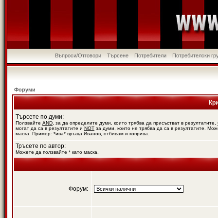
Въпроси/Отговори
Търсене
Потребители
Потребителски гр
Форуми
Кр
Търсете по думи:
Ползвайте
AND
, за да определите думи, които трябва да присъстват в резултатите,
могат да са в резултатите и
NOT
за думи, които не трябва да са в резултатите. Мож
маска. Пример: *ива* връща Иванов, отбивам и коприва.
Тръсете по автор:
Можете да ползвайте * като маска.
Форум: