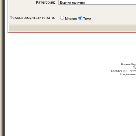
Категория:
Покажи резултатите като:
Мнения
Теми
Powered by
Tr
RedSilver 1.01 Them
Images were