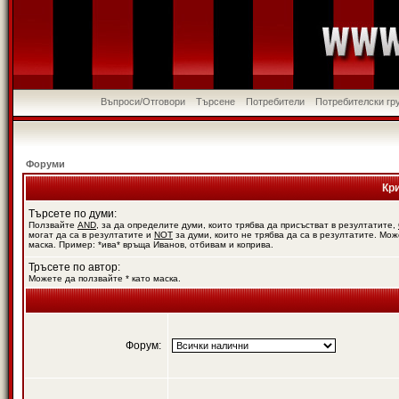
Въпроси/Отговори
Търсене
Потребители
Потребителски гр
Форуми
Кр
Търсете по думи:
Ползвайте
AND
, за да определите думи, които трябва да присъстват в резултатите,
могат да са в резултатите и
NOT
за думи, които не трябва да са в резултатите. Мож
маска. Пример: *ива* връща Иванов, отбивам и коприва.
Тръсете по автор:
Можете да ползвайте * като маска.
Форум: