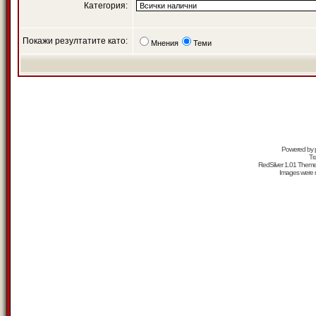
Категория:
Покажи резултатите като:
Мнения
Теми
Powered by
Tr
RedSilver 1.01 Them
Images were