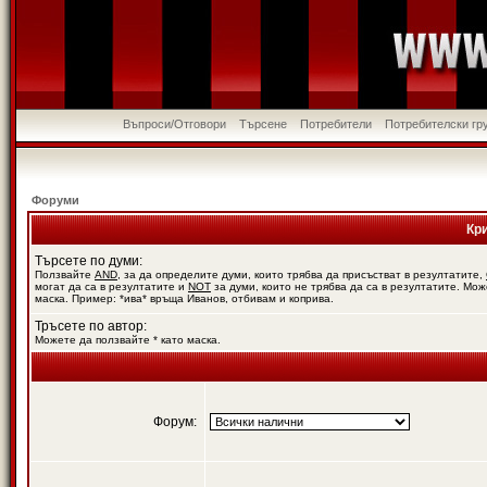
Въпроси/Отговори
Търсене
Потребители
Потребителски гр
Форуми
Кр
Търсете по думи:
Ползвайте
AND
, за да определите думи, които трябва да присъстват в резултатите,
могат да са в резултатите и
NOT
за думи, които не трябва да са в резултатите. Мож
маска. Пример: *ива* връща Иванов, отбивам и коприва.
Тръсете по автор:
Можете да ползвайте * като маска.
Форум: