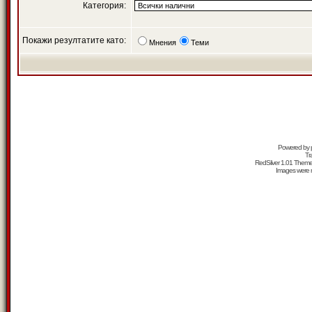
Категория:
Покажи резултатите като:
Мнения
Теми
Powered by
Tr
RedSilver 1.01 Them
Images were