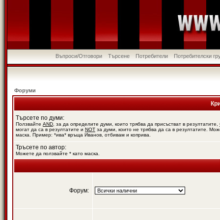
Въпроси/Отговори
Търсене
Потребители
Потребителски гр
Форуми
Кр
Търсете по думи:
Ползвайте
AND
, за да определите думи, които трябва да присъстват в резултатите,
могат да са в резултатите и
NOT
за думи, които не трябва да са в резултатите. Мож
маска. Пример: *ива* връща Иванов, отбивам и коприва.
Тръсете по автор:
Можете да ползвайте * като маска.
Форум: