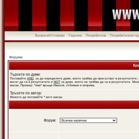
Въпроси/Отговори
Търсене
Потребители
Потребителски гр
Форуми
Кр
Търсете по думи:
Ползвайте
AND
, за да определите думи, които трябва да присъстват в резултатите,
могат да са в резултатите и
NOT
за думи, които не трябва да са в резултатите. Мож
маска. Пример: *ива* връща Иванов, отбивам и коприва.
Тръсете по автор:
Можете да ползвайте * като маска.
Форум: