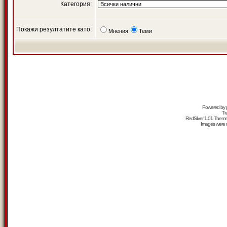
Категория:
Покажи резултатите като:
Мнения
Теми
Powered by
Tr
RedSilver 1.01 Them
Images were