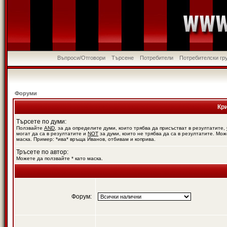
Въпроси/Отговори
Търсене
Потребители
Потребителски гр
Форуми
Кр
Търсете по думи:
Ползвайте
AND
, за да определите думи, които трябва да присъстват в резултатите,
могат да са в резултатите и
NOT
за думи, които не трябва да са в резултатите. Мож
маска. Пример: *ива* връща Иванов, отбивам и коприва.
Тръсете по автор:
Можете да ползвайте * като маска.
Форум: