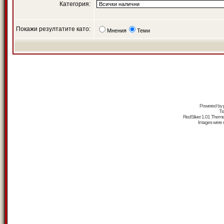
Категория:
Покажи резултатите като:
Мнения
Теми
Powered by
Tr
RedSilver 1.01 Them
Images were