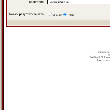
Категория:
Покажи резултатите като:
Мнения
Теми
Powered by
Tr
RedSilver 1.01 Them
Images were