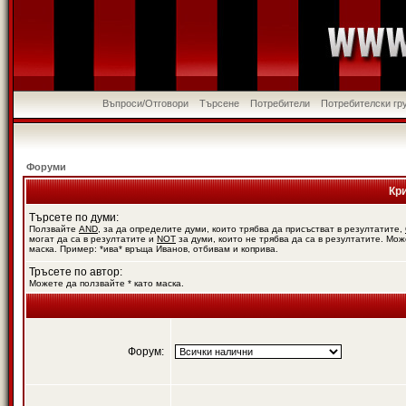
Въпроси/Отговори
Търсене
Потребители
Потребителски гр
Форуми
Кр
Търсете по думи:
Ползвайте
AND
, за да определите думи, които трябва да присъстват в резултатите,
могат да са в резултатите и
NOT
за думи, които не трябва да са в резултатите. Мож
маска. Пример: *ива* връща Иванов, отбивам и коприва.
Тръсете по автор:
Можете да ползвайте * като маска.
Форум: