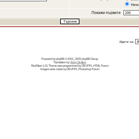
Низх
Покажи първите
Идете на:
Powered by
phpBB
© 2001, 2005 phpBB Group
Translation by:
Boby Dimitrov
RedSilver 1.01 Theme was programmed by
DEVPPL
HTML Forum
Images were made by
DEVPPL
Photoshop Forum