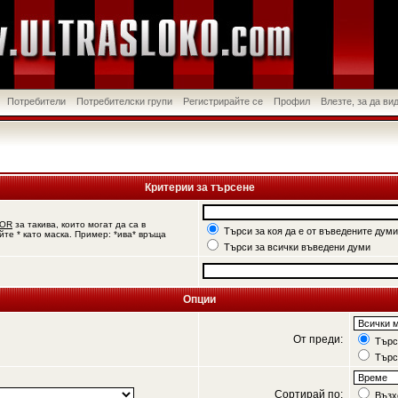
Потребители
Потребителски групи
Регистрирайте се
Профил
Влезте, за да в
Критерии за търсене
OR
за такива, които могат да са в
Търси за коя да е от въведените думи
йте * като маска. Пример: *ива* връща
Търси за всички въведени думи
Опции
От преди:
Търси
Търс
Сортирай по:
Възх