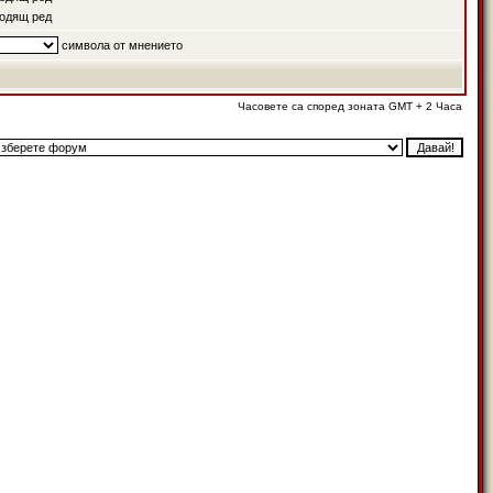
одящ ред
символа от мнението
Часовете са според зоната GMT + 2 Часа