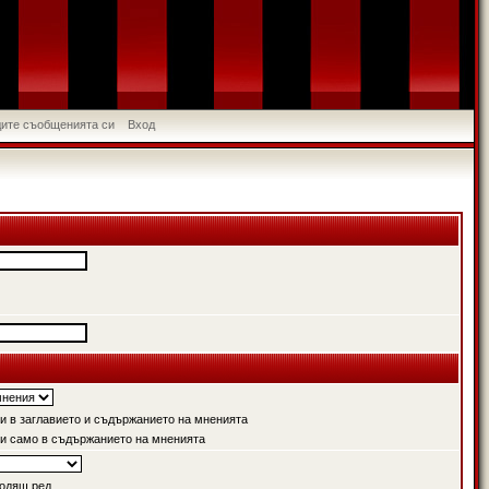
идите съобщенията си
Вход
 в заглавието и съдържанието на мненията
и само в съдържанието на мненията
одящ ред