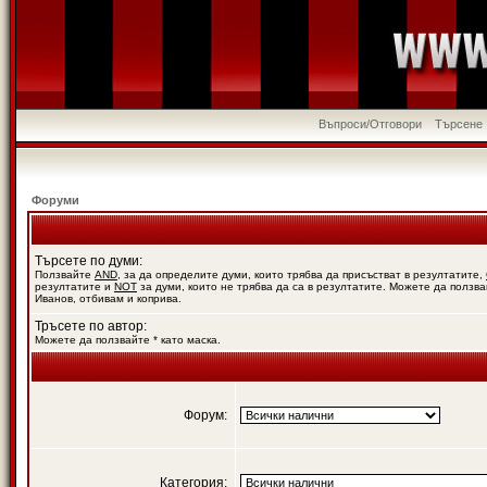
Въпроси/Отговори
Търсене
Форуми
Търсете по думи:
Ползвайте
AND
, за да определите думи, които трябва да присъстват в резултатите,
резултатите и
NOT
за думи, които не трябва да са в резултатите. Можете да ползва
Иванов, отбивам и коприва.
Тръсете по автор:
Можете да ползвайте * като маска.
Форум:
Категория: