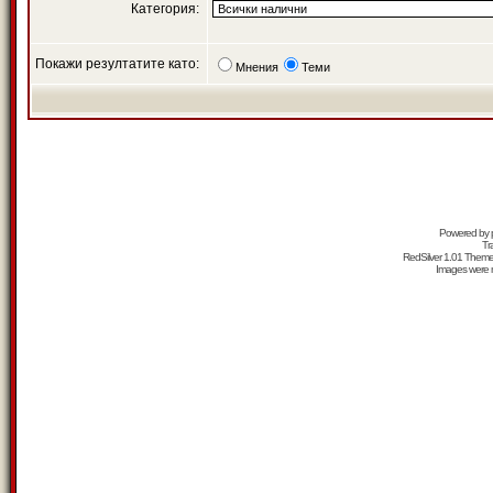
Категория:
Покажи резултатите като:
Мнения
Теми
Powered by
Tr
RedSilver 1.01 Them
Images were