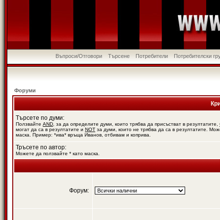
Въпроси/Отговори
Търсене
Потребители
Потребителски гр
Форуми
Кр
Търсете по думи:
Ползвайте
AND
, за да определите думи, които трябва да присъстват в резултатите,
могат да са в резултатите и
NOT
за думи, които не трябва да са в резултатите. Мож
маска. Пример: *ива* връща Иванов, отбивам и коприва.
Тръсете по автор:
Можете да ползвайте * като маска.
Форум: