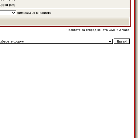
одящ ред
символа от мнението
Часовете са според зоната GMT + 2 Часа