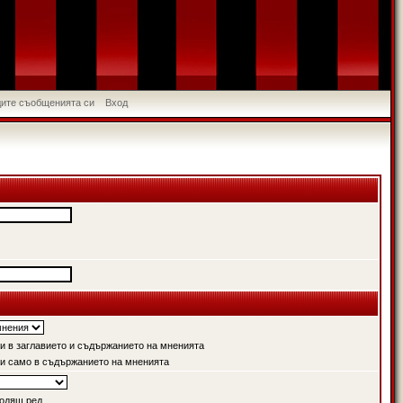
идите съобщенията си
Вход
 в заглавието и съдържанието на мненията
и само в съдържанието на мненията
одящ ред