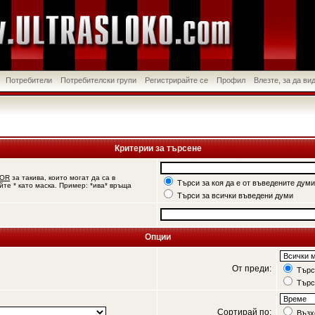
Потребители
Потребителски групи
Регистрирайте се
Профил
Влезте, за да в
Критерии за търсене
OR
за такива, които могат да са в
Търси за коя да е от въведените думи
йте * като маска. Пример: *ива* връща
Търси за всички въведени думи
Опции
От преди:
Търси
Търс
Сортирай по:
Възх