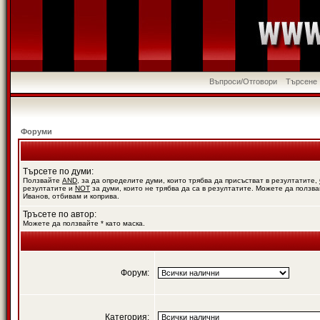
Въпроси/Отговори
Търсене
Форуми
Търсете по думи:
Ползвайте
AND
, за да определите думи, които трябва да присъстват в резултатите,
резултатите и
NOT
за думи, които не трябва да са в резултатите. Можете да ползва
Иванов, отбивам и коприва.
Тръсете по автор:
Можете да ползвайте * като маска.
Форум:
Категория: