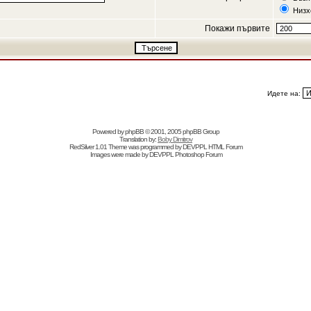
Низх
Покажи първите
Идете на:
Powered by
phpBB
© 2001, 2005 phpBB Group
Translation by:
Boby Dimitrov
RedSilver 1.01 Theme was programmed by
DEVPPL
HTML Forum
Images were made by
DEVPPL
Photoshop Forum