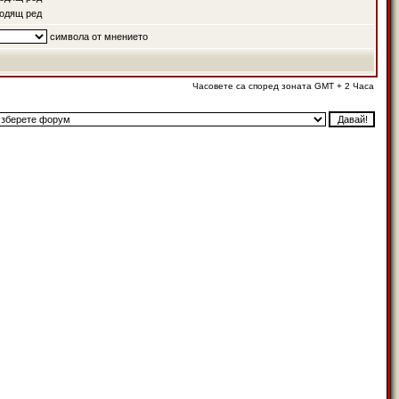
одящ ред
символа от мнението
Часовете са според зоната GMT + 2 Часа