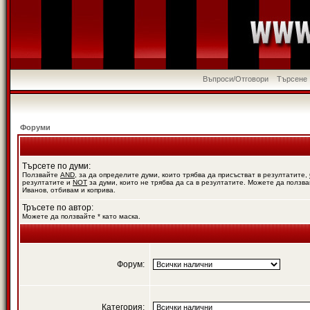
Въпроси/Отговори
Търсене
Форуми
Търсете по думи:
Ползвайте
AND
, за да определите думи, които трябва да присъстват в резултатите,
резултатите и
NOT
за думи, които не трябва да са в резултатите. Можете да ползва
Иванов, отбивам и коприва.
Тръсете по автор:
Можете да ползвайте * като маска.
Форум:
Категория: