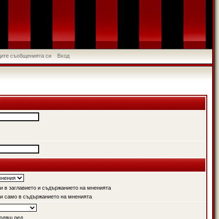
идите съобщенията си
Вход
 в заглавието и съдържанието на мненията
и само в съдържанието на мненията
одящ ред