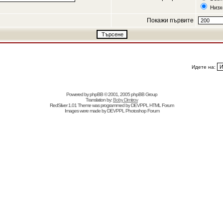
Низх
Покажи първите
Идете на:
Powered by
phpBB
© 2001, 2005 phpBB Group
Translation by:
Boby Dimitrov
RedSilver 1.01 Theme was programmed by
DEVPPL
HTML Forum
Images were made by
DEVPPL
Photoshop Forum