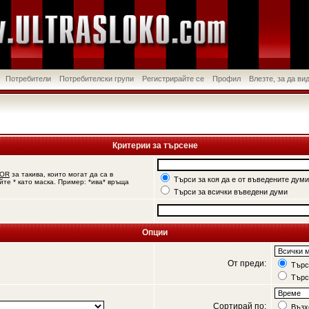
Потребители
Потребителски групи
Регистрирайте се
Профил
Влезте, за да в
Критерии за търсене
OR
за такива, които могат да са в
Търси за коя да е от въведените думи
йте * като маска. Пример: *ива* връща
Търси за всички въведени думи
Опции
От преди:
Търси
Търс
Сортирай по:
Възх