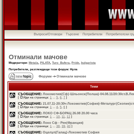
Въпроси/Отговори
Търсене
Потребители
Потребителски гр
Отминали мачове
Модератори:
Metala
,
PILATA
,
Turo_Bufera
,
Pride
,
bulgarista
Потребители, разглеждащи този форум: Нула
Форуми
->
Отминали мачове
Теми
СЪОБЩЕНИЕ:
Локомотив(Сф)-Шльонск(Полша)-04.08.11/20:30ст.В.Ле
[
Иди на страница:
1
...
5
,
6
,
7
]
СЪОБЩЕНИЕ:
21.07.11-20:30ч Локомотив(София)-Металург(Скопие)ст
[
Иди на страница:
1
...
4
,
5
,
6
]
СЪОБЩЕНИЕ:
ЛОКО СФ-БОРАЦ 26.08 20.00 часа
[
Иди на страница:
1
...
10
,
11
,
12
]
СЪОБЩЕНИЕ:
Локо Сф - Рен(Франция)
[
Иди на страница:
1
...
38
,
39
,
40
]
СЪОБЩЕНИЕ:
Oцелул(Галац)-Локомотив София