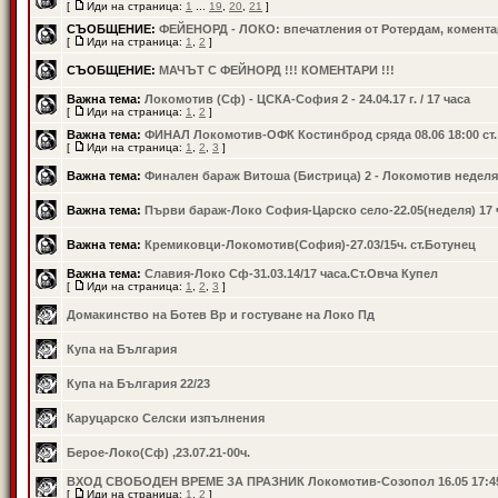
[
Иди на страница:
1
...
19
,
20
,
21
]
СЪОБЩЕНИЕ:
ФЕЙЕНОРД - ЛОКО: впечатления от Ротердам, коментар
[
Иди на страница:
1
,
2
]
СЪОБЩЕНИЕ:
МАЧЪТ С ФЕЙНОРД !!! КОМЕНТАРИ !!!
Важна тема:
Локомотив (Сф) - ЦСКА-София 2 - 24.04.17 г. / 17 часа
[
Иди на страница:
1
,
2
]
Важна тема:
ФИНАЛ Локомотив-ОФК Костинброд сряда 08.06 18:00 ст
[
Иди на страница:
1
,
2
,
3
]
Важна тема:
Финален бараж Витоша (Бистрица) 2 - Локомотив неделя
Важна тема:
Първи бараж-Локо София-Царско село-22.05(неделя) 17 
Важна тема:
Кремиковци-Локомотив(София)-27.03/15ч. ст.Ботунец
Важна тема:
Славия-Локо Сф-31.03.14/17 часа.Ст.Овча Купел
[
Иди на страница:
1
,
2
,
3
]
Домакинство на Ботев Вр и гостуване на Локо Пд
Купа на България
Купа на България 22/23
Каруцарско Селски изпълнения
Берое-Локо(Сф) ,23.07.21-00ч.
ВХОД СВОБОДЕН ВРЕМЕ ЗА ПРАЗНИК Локомотив-Созопол 16.05 17:4
[
Иди на страница:
1
,
2
]