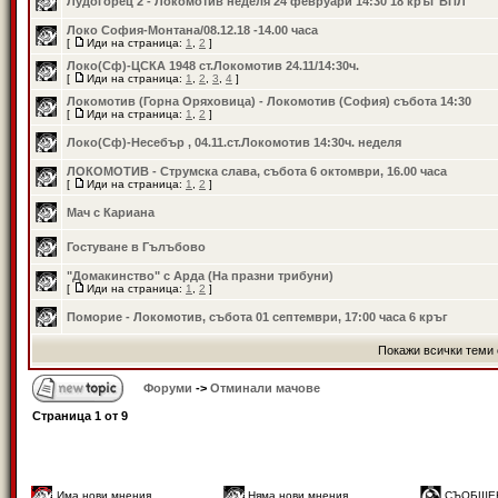
Лудогорец 2 - Локомотив неделя 24 февруари 14:30 18 кръг ВПЛ
Локо София-Монтана/08.12.18 -14.00 часа
[
Иди на страница:
1
,
2
]
Локо(Сф)-ЦСКА 1948 ст.Локомотив 24.11/14:30ч.
[
Иди на страница:
1
,
2
,
3
,
4
]
Локомотив (Горна Оряховица) - Локомотив (София) събота 14:30
[
Иди на страница:
1
,
2
]
Локо(Сф)-Несебър , 04.11.ст.Локомотив 14:30ч. неделя
ЛОКОМОТИВ - Струмска слава, събота 6 октомври, 16.00 часа
[
Иди на страница:
1
,
2
]
Мач с Кариана
Гостуване в Гълъбово
"Домакинство" с Арда (На празни трибуни)
[
Иди на страница:
1
,
2
]
Поморие - Локомотив, събота 01 септември, 17:00 часа 6 кръг
Покажи всички теми 
Форуми
->
Отминали мачове
Страница
1
от
9
Има нови мнения
Няма нови мнения
СЪОБЩЕ