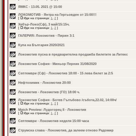
ЯМКС - 13.05. 2021 @ 15:00
ЛОКОМОТИВ - Янтра на Гергьовден от 15:00!!!
[
Иди на страница:
1
,
2
]
Хебър-Локо(Сф), 3 май/15:15ч.
[
Иди на страница:
1
,
2
]
ГАЛЕРИЯ: Локомотив - Пирин 3:1
Купа на България 2020/2021
Локомотив пусна в предварителна продажба билетите за Литекс
Локомотив София - Миньор Перник 31/08/2020
Септември (Сф) - Локомотив 18:00 - 15 лева билет за 2:5
Нефтохимик - Локомотив 20:00
Локомотив - Локомотив (ГО) 18:00 ч.
Локомотив София - Ботев Гълъбово /събота,22.02, 14:00ч/
[
Иди на страница:
1
,
2
]
Match Preview: Лудогорец II - Локомотив
[
Иди на страница:
1
,
2
]
Септември - Локомотив неделя 15:00 часа
Струмска слава - Локомотив, да залеем отново Радомир