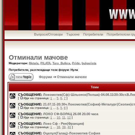
Въпроси/Отговори
Търсене
Потребители
Потребителски гр
Отминали мачове
Модератори:
Metala
,
PILATA
,
Turo_Bufera
,
Pride
,
bulgarista
Потребители, разглеждащи този форум: Нула
Форуми
->
Отминали мачове
Теми
СЪОБЩЕНИЕ:
Локомотив(Сф)-Шльонск(Полша)-04.08.11/20:30ст.В.Ле
[
Иди на страница:
1
...
5
,
6
,
7
]
СЪОБЩЕНИЕ:
21.07.11-20:30ч Локомотив(София)-Металург(Скопие)ст
[
Иди на страница:
1
...
4
,
5
,
6
]
СЪОБЩЕНИЕ:
ЛОКО СФ-БОРАЦ 26.08 20.00 часа
[
Иди на страница:
1
...
10
,
11
,
12
]
СЪОБЩЕНИЕ:
Локо Сф - Рен(Франция)
[
Иди на страница:
1
...
38
,
39
,
40
]
СЪОБЩЕНИЕ:
Oцелул(Галац)-Локомотив София