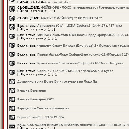
[
Иди на страница:
1
...
19
,
20
,
21
]
СЪОБЩЕНИЕ:
ФЕЙЕНОРД - ЛОКО: впечатления от Ротердам, коментар
[
Иди на страница:
1
,
2
]
СЪОБЩЕНИЕ:
МАЧЪТ С ФЕЙНОРД !!! КОМЕНТАРИ !!!
Важна тема:
Локомотив (Сф) - ЦСКА-София 2 - 24.04.17 г. / 17 часа
[
Иди на страница:
1
,
2
]
Важна тема:
ФИНАЛ Локомотив-ОФК Костинброд сряда 08.06 18:00 ст
[
Иди на страница:
1
,
2
,
3
]
Важна тема:
Финален бараж Витоша (Бистрица) 2 - Локомотив неделя
Важна тема:
Първи бараж-Локо София-Царско село-22.05(неделя) 17 
Важна тема:
Кремиковци-Локомотив(София)-27.03/15ч. ст.Ботунец
Важна тема:
Славия-Локо Сф-31.03.14/17 часа.Ст.Овча Купел
[
Иди на страница:
1
,
2
,
3
]
Домакинство на Ботев Вр и гостуване на Локо Пд
Купа на България
Купа на България 22/23
Каруцарско Селски изпълнения
Берое-Локо(Сф) ,23.07.21-00ч.
ВХОД СВОБОДЕН ВРЕМЕ ЗА ПРАЗНИК Локомотив-Созопол 16.05 17:4
[
Иди на страница:
1
,
2
]