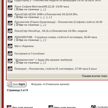
Лудогорец 2 - Локомотив неделя 24 февруари 14:30 18 кръг ВПЛ
Локо София-Монтана/08.12.18 -14.00 часа
[
Иди на страница:
1
,
2
]
Локо(Сф)-ЦСКА 1948 ст.Локомотив 24.11/14:30ч.
[
Иди на страница:
1
,
2
,
3
,
4
]
Локомотив (Горна Оряховица) - Локомотив (София) събота 14:30
[
Иди на страница:
1
,
2
]
Локо(Сф)-Несебър , 04.11.ст.Локомотив 14:30ч. неделя
ЛОКОМОТИВ - Струмска слава, събота 6 октомври, 16.00 часа
[
Иди на страница:
1
,
2
]
Мач с Кариана
Гостуване в Гълъбово
"Домакинство" с Арда (На празни трибуни)
[
Иди на страница:
1
,
2
]
Поморие - Локомотив, събота 01 септември, 17:00 часа 6 кръг
Покажи всички теми 
Форуми
->
Отминали мачове
Страница
1
от
9
Има нови мнения
Няма нови мнения
СЪОБЩЕ