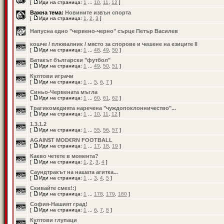
[
Иди на страница:
1
...
10
,
11
,
12
]
Важна тема:
Новините извън спорта
[
Иди на страница:
1
,
2
,
3
]
Напусна едно "червено-черно" сърце Петър Василев
кошче / плювалник / място за спорове и чешене на езиците II
[
Иди на страница:
1
...
48
,
49
,
50
]
Батакът български "футбол"
[
Иди на страница:
1
...
49
,
50
,
51
]
Култови играчи
[
Иди на страница:
1
...
5
,
6
,
7
]
Синьо-Червената мъгла
[
Иди на страница:
1
...
60
,
61
,
62
]
Трагикомедията наречена "чуждопоклонничество"...
[
Иди на страница:
1
...
10
,
11
,
12
]
1.3.1.2
[
Иди на страница:
1
...
55
,
56
,
57
]
AGAIN$T MOD€RN FOOTBALL
[
Иди на страница:
1
...
17
,
18
,
19
]
Какво четете в момента?
[
Иди на страница:
1
,
2
,
3
,
4
]
Саундтракът на нашата агитка...
[
Иди на страница:
1
...
3
,
4
,
5
]
Скивайте смех!:)
[
Иди на страница:
1
...
178
,
179
,
180
]
София-Нашият град!
[
Иди на страница:
1
...
6
,
7
,
8
]
Култови глупаци