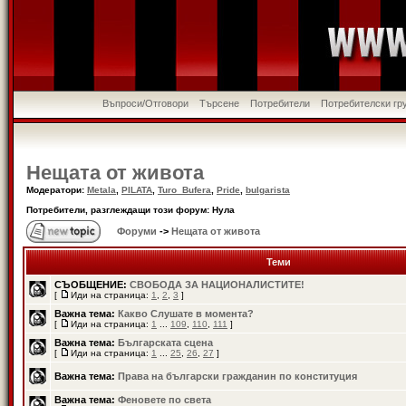
Въпроси/Отговори
Търсене
Потребители
Потребителски гр
Нещата от живота
Модератори:
Metala
,
PILATA
,
Turo_Bufera
,
Pride
,
bulgarista
Потребители, разглеждащи този форум: Нула
Форуми
->
Нещата от живота
Теми
СЪОБЩЕНИЕ:
СВОБОДА ЗА НАЦИОНАЛИСТИТЕ!
[
Иди на страница:
1
,
2
,
3
]
Важна тема:
Какво Слушате в момента?
[
Иди на страница:
1
...
109
,
110
,
111
]
Важна тема:
Българската сцена
[
Иди на страница:
1
...
25
,
26
,
27
]
Важна тема:
Права на български гражданин по конституция
Важна тема:
Феновете по света