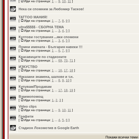
[
Иди на страница:
1
...
9
,
10
,
11
]
Нека си спомним за Любомир Тасков!
TATTOO МАНИЯ!
[
Иди на страница:
1
...
7
,
8
,
9
]
ultra$$$$$ - СБОРНА ТЕМА
[
Иди на страница:
1
...
3
,
4
,
5
]
Култови гостувания ...яки спомени
[
Иди на страница:
1
...
3
,
4
,
5
]
Помни имената - България навеки !!!
[
Иди на страница:
1
...
6
,
7
,
8
]
Красавиците по стадионите
[
Иди на страница:
1
...
69
,
70
,
71
]
ИЗКУСТВО
[
Иди на страница:
1
...
16
,
17
,
18
]
Наказани знамена, шалове и т.н.
[
Иди на страница:
1
...
8
,
9
,
10
]
Купувам/Продавам
[
Иди на страница:
1
...
17
,
18
,
19
]
Взаимопомощ
[
Иди на страница:
1
,
2
,
3
]
Video clips
[
Иди на страница:
1
...
9
,
10
,
11
]
Графити
[
Иди на страница:
1
...
4
,
5
,
6
]
Стадион Локомотив в Google Earth
Покажи всички теми 