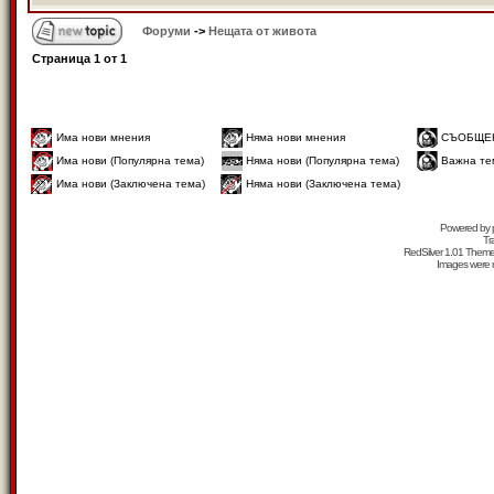
Форуми
->
Нещата от живота
Страница
1
от
1
Има нови мнения
Няма нови мнения
СЪОБЩЕ
Има нови (Популярна тема)
Няма нови (Популярна тема)
Важна те
Има нови (Заключена тема)
Няма нови (Заключена тема)
Powered by
Tr
RedSilver 1.01 Them
Images were