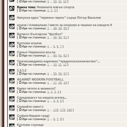
[
Иди на страница:
1
...
10
,
11
,
12
]
Важна тема:
Новините извън спорта
[
Иди на страница:
1
,
2
,
3
]
Напусна едно "червено-черно" сърце Петър Василев
кошче / плювалник / място за спорове и чешене на езиците II
[
Иди на страница:
1
...
48
,
49
,
50
]
Батакът български "футбол"
[
Иди на страница:
1
...
49
,
50
,
51
]
Култови играчи
[
Иди на страница:
1
...
5
,
6
,
7
]
Синьо-Червената мъгла
[
Иди на страница:
1
...
60
,
61
,
62
]
Трагикомедията наречена "чуждопоклонничество"...
[
Иди на страница:
1
...
10
,
11
,
12
]
1.3.1.2
[
Иди на страница:
1
...
55
,
56
,
57
]
AGAIN$T MOD€RN FOOTBALL
[
Иди на страница:
1
...
17
,
18
,
19
]
Какво четете в момента?
[
Иди на страница:
1
,
2
,
3
,
4
]
Саундтракът на нашата агитка...
[
Иди на страница:
1
...
3
,
4
,
5
]
Скивайте смех!:)
[
Иди на страница:
1
...
178
,
179
,
180
]
София-Нашият град!
[
Иди на страница:
1
...
6
,
7
,
8
]
Култови глупаци