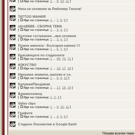
[
Иди на страница:
1
...
9
,
10
,
11
]
Нека си спомним за Любомир Тасков!
TATTOO МАНИЯ!
[
Иди на страница:
1
...
7
,
8
,
9
]
ultra$$$$$ - СБОРНА ТЕМА
[
Иди на страница:
1
...
3
,
4
,
5
]
Култови гостувания ...яки спомени
[
Иди на страница:
1
...
3
,
4
,
5
]
Помни имената - България навеки !!!
[
Иди на страница:
1
...
6
,
7
,
8
]
Красавиците по стадионите
[
Иди на страница:
1
...
69
,
70
,
71
]
ИЗКУСТВО
[
Иди на страница:
1
...
16
,
17
,
18
]
Наказани знамена, шалове и т.н.
[
Иди на страница:
1
...
8
,
9
,
10
]
Купувам/Продавам
[
Иди на страница:
1
...
17
,
18
,
19
]
Взаимопомощ
[
Иди на страница:
1
,
2
,
3
]
Video clips
[
Иди на страница:
1
...
9
,
10
,
11
]
Графити
[
Иди на страница:
1
...
4
,
5
,
6
]
Стадион Локомотив в Google Earth
Покажи всички теми 