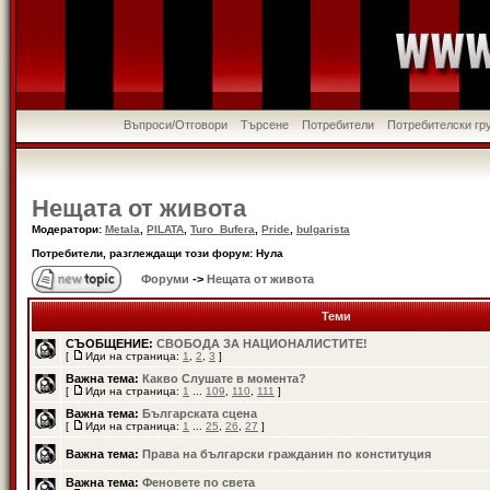
Въпроси/Отговори
Търсене
Потребители
Потребителски гр
Нещата от живота
Модератори:
Metala
,
PILATA
,
Turo_Bufera
,
Pride
,
bulgarista
Потребители, разглеждащи този форум: Нула
Форуми
->
Нещата от живота
Теми
СЪОБЩЕНИЕ:
СВОБОДА ЗА НАЦИОНАЛИСТИТЕ!
[
Иди на страница:
1
,
2
,
3
]
Важна тема:
Какво Слушате в момента?
[
Иди на страница:
1
...
109
,
110
,
111
]
Важна тема:
Българската сцена
[
Иди на страница:
1
...
25
,
26
,
27
]
Важна тема:
Права на български гражданин по конституция
Важна тема:
Феновете по света