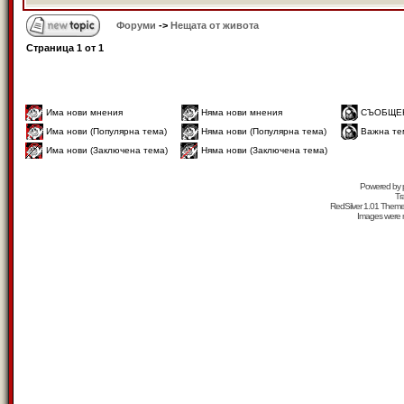
Форуми
->
Нещата от живота
Страница
1
от
1
Има нови мнения
Няма нови мнения
СЪОБЩЕ
Има нови (Популярна тема)
Няма нови (Популярна тема)
Важна те
Има нови (Заключена тема)
Няма нови (Заключена тема)
Powered by
Tr
RedSilver 1.01 Them
Images were