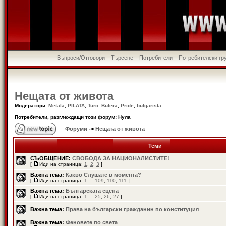
Въпроси/Отговори
Търсене
Потребители
Потребителски гр
Нещата от живота
Модератори:
Metala
,
PILATA
,
Turo_Bufera
,
Pride
,
bulgarista
Потребители, разглеждащи този форум: Нула
Форуми
->
Нещата от живота
Теми
СЪОБЩЕНИЕ:
СВОБОДА ЗА НАЦИОНАЛИСТИТЕ!
[
Иди на страница:
1
,
2
,
3
]
Важна тема:
Какво Слушате в момента?
[
Иди на страница:
1
...
109
,
110
,
111
]
Важна тема:
Българската сцена
[
Иди на страница:
1
...
25
,
26
,
27
]
Важна тема:
Права на български гражданин по конституция
Важна тема:
Феновете по света