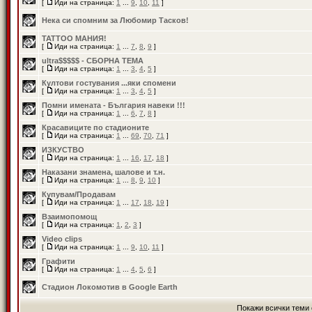
[
Иди на страница:
1
...
9
,
10
,
11
]
Нека си спомним за Любомир Тасков!
TATTOO МАНИЯ!
[
Иди на страница:
1
...
7
,
8
,
9
]
ultra$$$$$ - СБОРНА ТЕМА
[
Иди на страница:
1
...
3
,
4
,
5
]
Култови гостувания ...яки спомени
[
Иди на страница:
1
...
3
,
4
,
5
]
Помни имената - България навеки !!!
[
Иди на страница:
1
...
6
,
7
,
8
]
Красавиците по стадионите
[
Иди на страница:
1
...
69
,
70
,
71
]
ИЗКУСТВО
[
Иди на страница:
1
...
16
,
17
,
18
]
Наказани знамена, шалове и т.н.
[
Иди на страница:
1
...
8
,
9
,
10
]
Купувам/Продавам
[
Иди на страница:
1
...
17
,
18
,
19
]
Взаимопомощ
[
Иди на страница:
1
,
2
,
3
]
Video clips
[
Иди на страница:
1
...
9
,
10
,
11
]
Графити
[
Иди на страница:
1
...
4
,
5
,
6
]
Стадион Локомотив в Google Earth
Покажи всички теми 