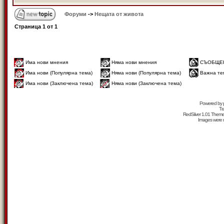
Форуми
->
Нещата от живота
Страница
1
от
1
Има нови мнения
Няма нови мнения
СЪОБЩЕ
Има нови (Популярна тема)
Няма нови (Популярна тема)
Важна те
Има нови (Заключена тема)
Няма нови (Заключена тема)
Powered by
Tr
RedSilver 1.01 Them
Images were