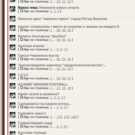
[
Иди на страница:
1
...
10
,
11
,
12
]
Важна тема:
Новините извън спорта
[
Иди на страница:
1
,
2
,
3
]
Напусна едно "червено-черно" сърце Петър Василев
кошче / плювалник / място за спорове и чешене на езиците II
[
Иди на страница:
1
...
48
,
49
,
50
]
Батакът български "футбол"
[
Иди на страница:
1
...
49
,
50
,
51
]
Култови играчи
[
Иди на страница:
1
...
5
,
6
,
7
]
Синьо-Червената мъгла
[
Иди на страница:
1
...
60
,
61
,
62
]
Трагикомедията наречена "чуждопоклонничество"...
[
Иди на страница:
1
...
10
,
11
,
12
]
1.3.1.2
[
Иди на страница:
1
...
55
,
56
,
57
]
AGAIN$T MOD€RN FOOTBALL
[
Иди на страница:
1
...
17
,
18
,
19
]
Какво четете в момента?
[
Иди на страница:
1
,
2
,
3
,
4
]
Саундтракът на нашата агитка...
[
Иди на страница:
1
...
3
,
4
,
5
]
Скивайте смех!:)
[
Иди на страница:
1
...
178
,
179
,
180
]
София-Нашият град!
[
Иди на страница:
1
...
6
,
7
,
8
]
Култови глупаци