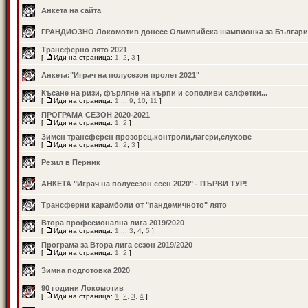
Анкета на сайта
ГРАНДИОЗНО Локомотив донесе Олимпийска шампионка за Българи
Трансферно лято 2021
[
Иди на страница:
1
,
2
,
3
]
Анкета:"Играч на полусезон пролет 2021"
Късане на ризи, фърляне на кърпи и сополиви салфетки...
[
Иди на страница:
1
...
9
,
10
,
11
]
ПРОГРАМА СЕЗОН 2020-2021
[
Иди на страница:
1
,
2
]
Зимен трансферен прозорец,контроли,лагери,слухове
[
Иди на страница:
1
,
2
,
3
]
Резил в Перник
АНКЕТА "Играч на полусезон есен 2020" - ПЪРВИ ТУР!
Трансферни карамболи от "пандемичното" лято
Втора професионална лига 2019/2020
[
Иди на страница:
1
...
3
,
4
,
5
]
Програма за Втора лига сезон 2019/2020
[
Иди на страница:
1
,
2
]
Зимна подготовка 2020
90 години Локомотив
[
Иди на страница:
1
,
2
,
3
,
4
]