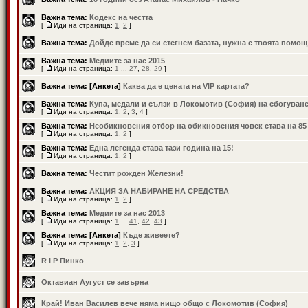
Важна тема:
Кодекс на честта
[
Иди на страница:
1
,
2
]
Важна тема:
Дойде време да си стегнем базата, нужна е твоята помощ
Важна тема:
Медиите за нас 2015
[
Иди на страница:
1
...
27
,
28
,
29
]
Важна тема:
[Анкета]
Каква да е цената на VIP картата?
Важна тема:
Купа, медали и сълзи в Локомотив (София) на сбогуван
[
Иди на страница:
1
,
2
,
3
,
4
]
Важна тема:
Необикновения отбор на обикновения човек става на 85
[
Иди на страница:
1
,
2
]
Важна тема:
Една легенда става тази година на 15!
[
Иди на страница:
1
,
2
]
Важна тема:
Честит рожден Железни!
Важна тема:
АКЦИЯ ЗА НАБИРАНЕ НА СРЕДСТВА
[
Иди на страница:
1
,
2
]
Важна тема:
Медиите за нас 2013
[
Иди на страница:
1
...
41
,
42
,
43
]
Важна тема:
[Анкета]
Къде живеете?
[
Иди на страница:
1
,
2
,
3
]
R I P Пинко
Октавиан Аугуст се завърна
Край! Иван Василев вече няма нищо общо с Локомотив (София)