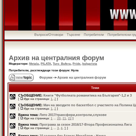
Въпроси/Отговори
Търсене
Потребители
Потребителски гр
Архив на централния форум
Модератори:
Metala
,
PILATA
,
Turo_Bufera
,
Pride
,
bulgarista
Потребители, разглеждащи този форум: Нула
Форуми
->
Архив на централния форум
Теми
СЪОБЩЕНИЕ:
Книги "Футболната романитика на България"-1,2 и 3
[
Иди на страница:
1
,
2
]
СЪОБЩЕНИЕ:
Мач на звездите по баскетбол с участието на Полина 
[
Иди на страница:
1
,
2
]
Важна тема:
Лято 2017/трансфери,контроли,слухове
[
Иди на страница:
1
...
20
,
21
,
22
]
Важна тема:
Програма за сезон 2016/17-Втора Професионална Лига
[
Иди на страница:
1
...
3
,
4
,
5
]
Важна тема:
10 години без Атанас Михайлов - Начко