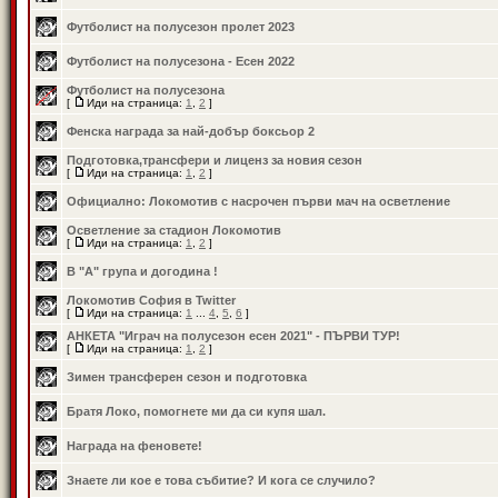
Футболист на полусезон пролет 2023
Футболист на полусезона - Есен 2022
Футболист на полусезона
[
Иди на страница:
1
,
2
]
Фенска награда за най-добър боксьор 2
Подготовка,трансфери и лиценз за новия сезон
[
Иди на страница:
1
,
2
]
Официално: Локомотив с насрочен първи мач на осветление
Осветление за стадион Локомотив
[
Иди на страница:
1
,
2
]
В "А" група и догодина !
Локомотив София в Twitter
[
Иди на страница:
1
...
4
,
5
,
6
]
АНКЕТА "Играч на полусезон есен 2021" - ПЪРВИ ТУР!
[
Иди на страница:
1
,
2
]
Зимен трансферен сезон и подготовка
Братя Локо, помогнете ми да си купя шал.
Награда на феновете!
Знаете ли кое е това събитие? И кога се случило?