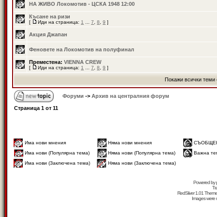
НА ЖИВО Локомотив - ЦСКА 1948 12:00
Късане на ризи
[
Иди на страница:
1
...
7
,
8
,
9
]
Акция Джапан
Феновете на Локомотив на полуфинал
Преместена:
VIENNA CREW
[
Иди на страница:
1
...
7
,
8
,
9
]
Покажи всички теми 
Форуми
->
Архив на централния форум
Страница
1
от
11
Има нови мнения
Няма нови мнения
СЪОБЩЕ
Има нови (Популярна тема)
Няма нови (Популярна тема)
Важна те
Има нови (Заключена тема)
Няма нови (Заключена тема)
Powered by
Tr
RedSilver 1.01 Them
Images were