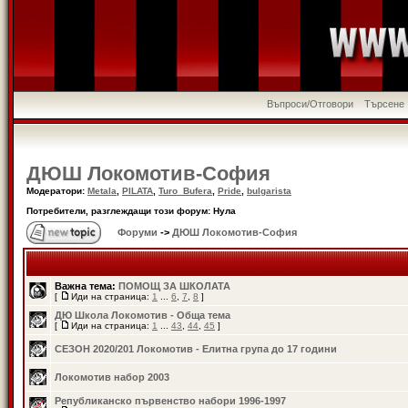
Въпроси/Отговори
Търсене
ДЮШ Локомотив-София
Модератори:
Metala
,
PILATA
,
Turo_Bufera
,
Pride
,
bulgarista
Потребители, разглеждащи този форум: Нула
Форуми
->
ДЮШ Локомотив-София
Важна тема:
ПОМОЩ ЗА ШКОЛАТА
[
Иди на страница:
1
...
6
,
7
,
8
]
ДЮ Школа Локомотив - Обща тема
[
Иди на страница:
1
...
43
,
44
,
45
]
СЕЗОН 2020/201 Локомотив - Елитна група до 17 години
Локомотив набор 2003
Републиканско първенство набори 1996-1997