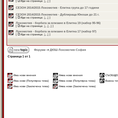
[
Иди на страница:
1
,
2
]
СЕЗОН 2014/2015 Локомотив - Елитна група до 17 години
СЕЗОН 2014/2015 Локомотив - Дублираща Юноши до 21 г.
[
Иди на страница:
1
,
2
]
Локомотив - борбата за влизане в Елитна 19 (набор 95-96)
[
Иди на страница:
1
,
2
,
3
]
Локомотив - борбата за влизане в Елитна 17 (набор 97)
[
Иди на страница:
1
,
2
]
Форуми
->
ДЮШ Локомотив-София
Страница
1
от
1
Има нови мнения
Няма нови мнения
СЪОБЩЕ
Има нови (Популярна тема)
Няма нови (Популярна тема)
Важна те
Има нови (Заключена тема)
Няма нови (Заключена тема)