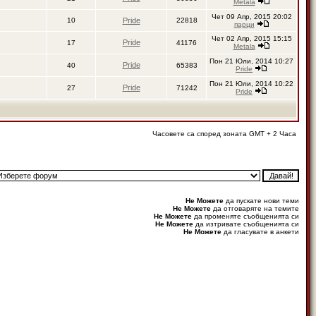
Metala
Чет 09 Апр, 2015 20:02
10
Pride
22818
парци
Чет 02 Апр, 2015 15:15
Pride
17
41176
Metala
Пон 21 Юли, 2014 10:27
Pride
40
65383
Pride
Пон 21 Юли, 2014 10:22
Pride
27
71242
Pride
Часовете са според зоната GMT + 2 Часа
Не Можете
да пускате нови теми
Не Можете
да отговаряте на темите
Не Можете
да променяте съобщенията си
Не Можете
да изтривате съобщенията си
Не Можете
да гласувате в анкети