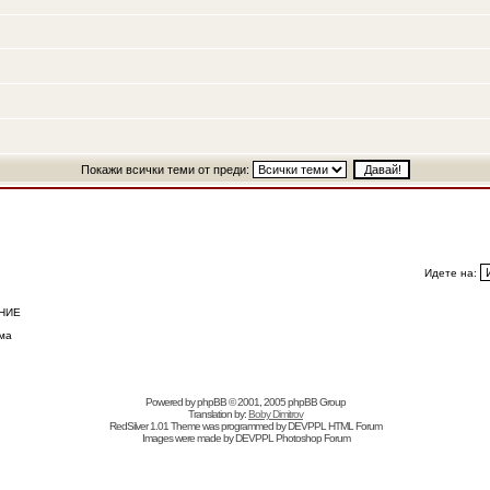
Покажи всички теми от преди:
Идете на:
НИЕ
ма
Powered by
phpBB
© 2001, 2005 phpBB Group
Translation by:
Boby Dimitrov
RedSilver 1.01 Theme was programmed by
DEVPPL
HTML Forum
Images were made by
DEVPPL
Photoshop Forum