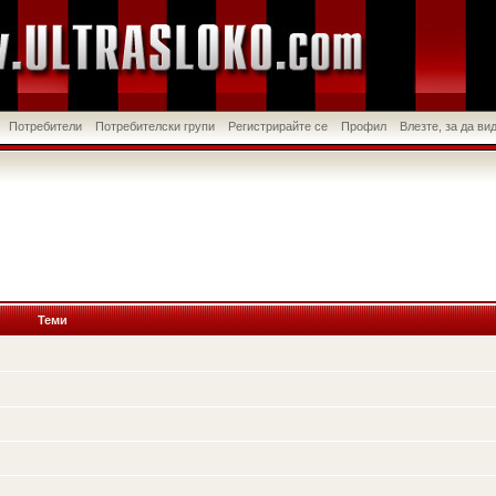
Потребители
Потребителски групи
Регистрирайте се
Профил
Влезте, за да в
Теми