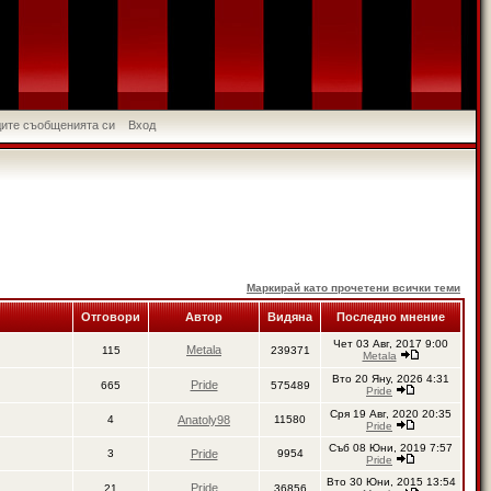
идите съобщенията си
Вход
Маркирай като прочетени всички теми
Отговори
Автор
Видяна
Последно мнение
Чет 03 Авг, 2017 9:00
Metala
115
239371
Metala
Вто 20 Яну, 2026 4:31
Pride
665
575489
Pride
Сря 19 Авг, 2020 20:35
4
Anatoly98
11580
Pride
Съб 08 Юни, 2019 7:57
3
Pride
9954
Pride
Вто 30 Юни, 2015 13:54
Pride
21
36856