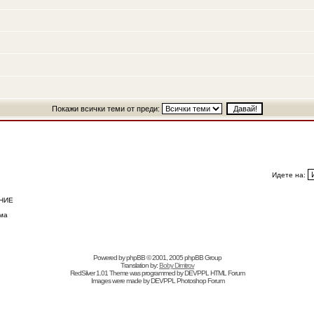
Покажи всички теми от преди:
Идете на:
НИЕ
ма
Powered by
phpBB
© 2001, 2005 phpBB Group
Translation by:
Boby Dimitrov
RedSilver 1.01 Theme was programmed by
DEVPPL
HTML Forum
Images were made by
DEVPPL
Photoshop Forum