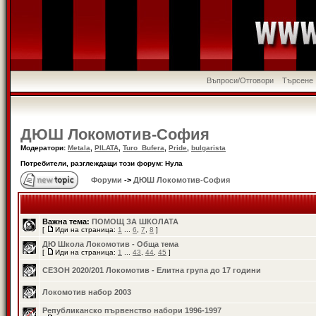
Въпроси/Отговори
Търсене
ДЮШ Локомотив-София
Модератори:
Metala
,
PILATA
,
Turo_Bufera
,
Pride
,
bulgarista
Потребители, разглеждащи този форум: Нула
Форуми
->
ДЮШ Локомотив-София
Важна тема:
ПОМОЩ ЗА ШКОЛАТА
[
Иди на страница:
1
...
6
,
7
,
8
]
ДЮ Школа Локомотив - Обща тема
[
Иди на страница:
1
...
43
,
44
,
45
]
СЕЗОН 2020/201 Локомотив - Елитна група до 17 години
Локомотив набор 2003
Републиканско първенство набори 1996-1997