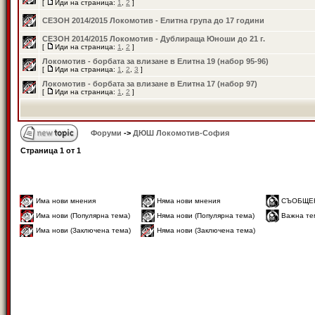
[
Иди на страница:
1
,
2
]
СЕЗОН 2014/2015 Локомотив - Елитна група до 17 години
СЕЗОН 2014/2015 Локомотив - Дублираща Юноши до 21 г.
[
Иди на страница:
1
,
2
]
Локомотив - борбата за влизане в Елитна 19 (набор 95-96)
[
Иди на страница:
1
,
2
,
3
]
Локомотив - борбата за влизане в Елитна 17 (набор 97)
[
Иди на страница:
1
,
2
]
Форуми
->
ДЮШ Локомотив-София
Страница
1
от
1
Има нови мнения
Няма нови мнения
СЪОБЩЕ
Има нови (Популярна тема)
Няма нови (Популярна тема)
Важна те
Има нови (Заключена тема)
Няма нови (Заключена тема)