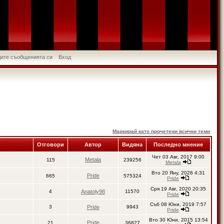
идите съобщенията си
Вход
Маркирай като прочетени всички теми
Отговори
Автор
Видяна
Последно мнение
Чет 03 Авг, 2017 9:00
Metala
115
239256
Metala
Вто 20 Яну, 2026 4:31
Pride
665
575324
Pride
Сря 19 Авг, 2020 20:35
4
Anatoly98
11570
Pride
Съб 08 Юни, 2019 7:57
3
Pride
9943
Pride
Вто 30 Юни, 2015 13:54
Pride
21
36827