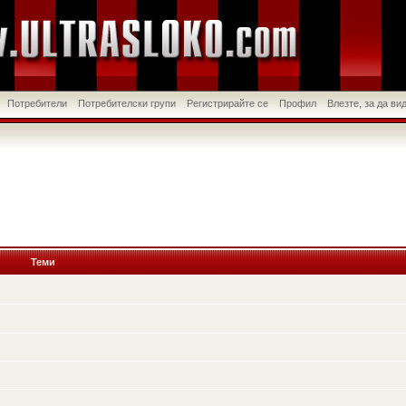
Потребители
Потребителски групи
Регистрирайте се
Профил
Влезте, за да в
Теми