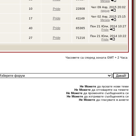
Metala
Чет 09 Апр, 2015 20:02
10
Pride
22808
парци
Чет 02 Апр, 2015 15:15
Pride
17
41149
Metala
Пон 21 Юли, 2014 10:27
Pride
40
65365
Pride
Пон 21 Юли, 2014 10:22
Pride
27
71216
Pride
Часовете са според зоната GMT + 2 Часа
Не Можете
да пускате нови теми
Не Можете
да отговаряте на темите
Не Можете
да променяте съобщенията си
Не Можете
да изтривате съобщенията си
Не Можете
да гласувате в анкети