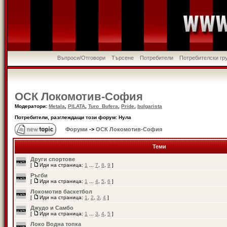
Въпроси/Отговори
Търсене
Потребители
Потребителски гр
ОСК Локомотив-София
Модератори:
Metala
,
PILATA
,
Turo_Bufera
,
Pride
,
bulgarista
Потребители, разглеждащи този форум: Нула
Форуми
->
ОСК Локомотив-София
Теми
Други спортове
[
Иди на страница:
1
...
7
,
8
,
9
]
Ръгби
[
Иди на страница:
1
...
4
,
5
,
6
]
Локомотив баскетбол
[
Иди на страница:
1
,
2
,
3
,
4
]
Джудо и Самбо
[
Иди на страница:
1
...
3
,
4
,
5
]
Локо Водна топка