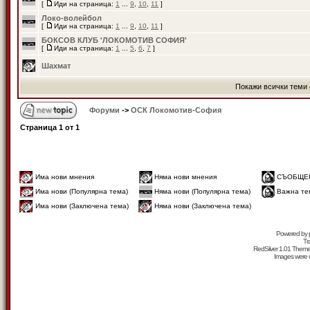
[
Иди на страница:
1
...
9
,
10
,
11
]
Локо-волейбол
[
Иди на страница:
1
...
9
,
10
,
11
]
БОКСОВ КЛУБ 'ЛОКОМОТИВ СОФИЯ'
[
Иди на страница:
1
...
5
,
6
,
7
]
Шахмат
Покажи всички теми 
Форуми
->
ОСК Локомотив-София
Страница
1
от
1
Има нови мнения
Няма нови мнения
СЪОБЩЕ
Има нови (Популярна тема)
Няма нови (Популярна тема)
Важна те
Има нови (Заключена тема)
Няма нови (Заключена тема)
Powered by
Tr
RedSilver 1.01 Them
Images were