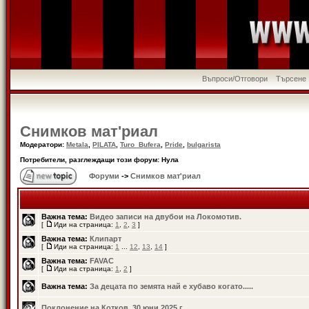
Въпроси/Отговори
Търсене
Снимков мат'риал
Модератори:
Metala
,
PILATA
,
Turo_Bufera
,
Pride
,
bulgarista
Потребители, разглеждащи този форум: Нула
Форуми
->
Снимков мат'риал
Важна тема:
Видео записи на двубои на Локомотив.
[
Иди на страница:
1
,
2
,
3
]
Важна тема:
Клипарт
[
Иди на страница:
1
...
12
,
13
,
14
]
Важна тема:
FAVAC
[
Иди на страница:
1
,
2
]
Важна тема:
За децата по земята най е хубаво когато.....
Поклонение на Котков, 30 юни 2025 г.