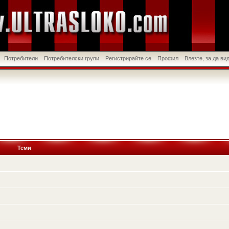
Потребители
Потребителски групи
Регистрирайте се
Профил
Влезте, за да в
Теми