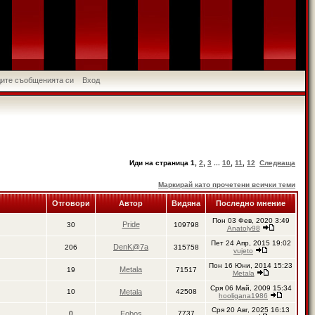
идите съобщенията си
Вход
Иди на страница
1
,
2
,
3
...
10
,
11
,
12
Следваща
Маркирай като прочетени всички теми
Отговори
Автор
Видяна
Последно мнение
Пон 03 Фев, 2020 3:49
Pride
30
109798
Anatoly98
Пет 24 Апр, 2015 19:02
DenK@7a
206
315758
vujeto
Пон 16 Юни, 2014 15:23
Metala
19
71517
Metala
Сря 06 Май, 2009 15:34
10
Metala
42508
hooligana1986
Сря 20 Авг, 2025 16:13
0
Fobos
7737