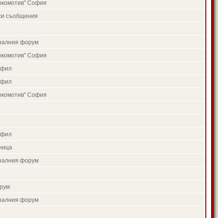
окомотив" София
си съобщения
тралния форум
окомотив" София
офил
офил
окомотив" София
офил
ница
тралния форум
рум
тралния форум