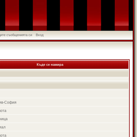
идите съобщенията си
Вход
Къде се намира
ив-София
вота
ница
иал
вота