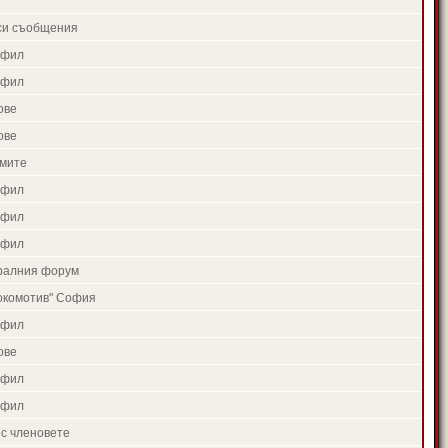
си съобщения
офил
офил
ове
ове
умите
офил
офил
офил
тралния форум
окомотив" София
офил
ове
офил
офил
 с членовете