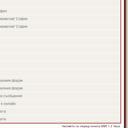
офил
окомотив" София
окомотив" София
тралния форум
тралния форум
си съобщения
 е онлайн
вота
вота
Часовете са според зоната GMT + 2 Часа