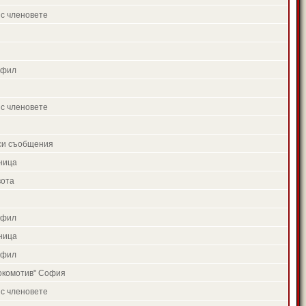
 с членовете
офил
 с членовете
си съобщения
ница
вота
офил
ница
офил
окомотив" София
 с членовете