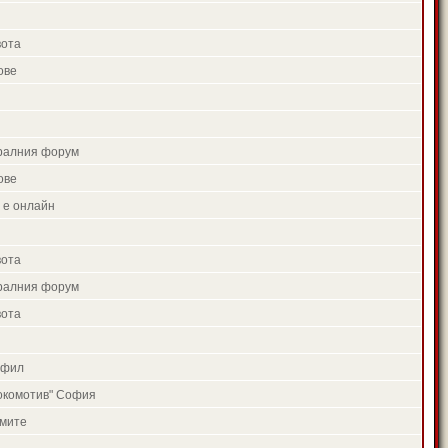
вота
ове
тралния форум
ове
 е онлайн
вота
тралния форум
вота
офил
окомотив" София
умите