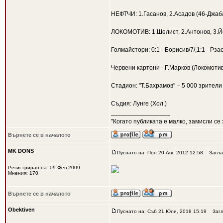
НЕФТЧИ: 1.Гасанов, 2.Асадов (46-Джаба
ЛОКОМОТИВ: 1.Шелист, 2.Антонов, 3.Йоч
Голмайстори: 0:1 - Борисив/7/,1:1 - Рзае
Червени картони - Г.Марков (Локомоти
Стадион: "Т.Бахрамов" – 5 000 зрители
Съдия: Лунге (Хол.)
_________________
"Когато публиката е малко, замисли се 
Върнете се в началото
MK DONS
Пуснато на: Пон 20 Авг, 2012 12:58
Загла
Регистриран на: 09 Фев 2009
Мнения: 170
Върнете се в началото
Obektiven
Пуснато на: Съб 21 Юли, 2018 15:19
Загл