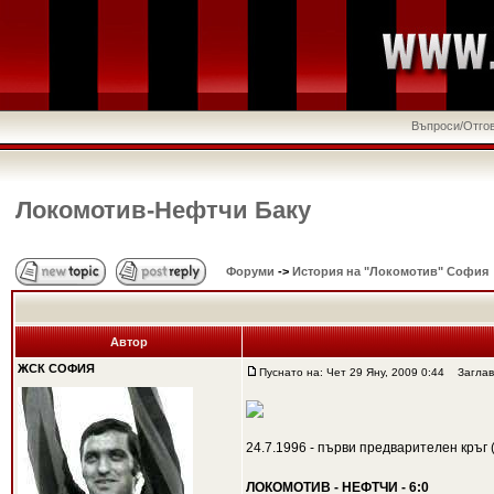
Въпроси/Отго
Локомотив-Нефтчи Баку
Форуми
->
История на "Локомотив" София
Автор
ЖСК СОФИЯ
Пуснато на: Чет 29 Яну, 2009 0:44
Заглави
24.7.1996 - първи предварителен кръг
ЛОКОМОТИВ - НЕФТЧИ - 6:0