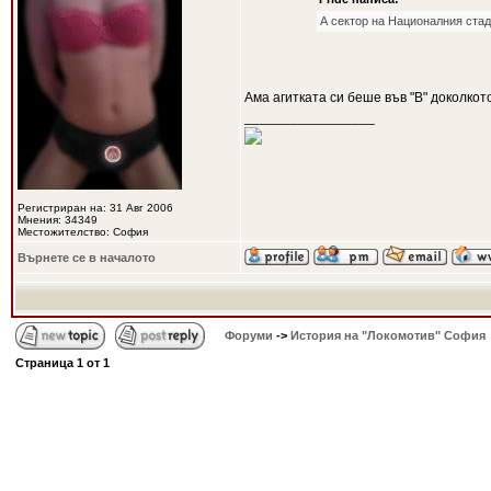
А сектор на Националния стад
Ама агитката си беше във "В" доколкот
_________________
Регистриран на: 31 Авг 2006
Мнения: 34349
Местожителство: София
Върнете се в началото
Форуми
->
История на "Локомотив" София
Страница
1
от
1