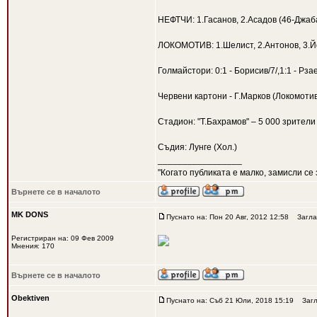
НЕФТЧИ: 1.Гасанов, 2.Асадов (46-Джаба
ЛОКОМОТИВ: 1.Шелист, 2.Антонов, 3.Йоч
Голмайстори: 0:1 - Борисив/7/,1:1 - Рзае
Червени картони - Г.Марков (Локомоти
Стадион: "Т.Бахрамов" – 5 000 зрители
Съдия: Лунге (Хол.)
_________________
"Когато публиката е малко, замисли се 
Върнете се в началото
MK DONS
Пуснато на: Пон 20 Авг, 2012 12:58
Загла
Регистриран на: 09 Фев 2009
Мнения: 170
Върнете се в началото
Obektiven
Пуснато на: Съб 21 Юли, 2018 15:19
Загл