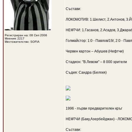
Състави:
ЛОКОМОТИВ: 1.Шелист, 2.Антонов, 3.Йоч
НЕФТЧИ: 1.Гасанов, 2.Асадов, 3.Джараб
Регистриран на: 08 Сеп 2006
Мнения: 2217
Голмайстор: 1:0 - Павлов/19/, 2:0 - Павло
Местожителство: SOFIA
Червен картон – Абушев (Нефтчи)
Стадион: "В.Левски" – 8 000 зрители
Съдия: Сандра (Белгия)
1996 - първи предварителен кръг
НЕФТЧИ (Баку,Азербейджан) - ЛОКОМО
Състави: