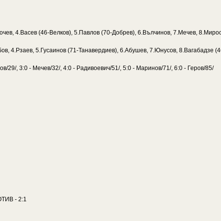
ев, 4.Васев (46-Велков), 5.Павлов (70-Добрев), 6.Вълчинов, 7.Мечев, 8.Миро
ов, 4.Рзаев, 5.Гусаинов (71-Танавердиев), 6.Абушев, 7.Юнусов, 8.Вагабадзе (
в/29/, 3:0 - Мечев/32/, 4:0 - Радивоевич/51/, 5:0 - Маринов/71/, 6:0 - Геров/85/
ТИВ - 2:1