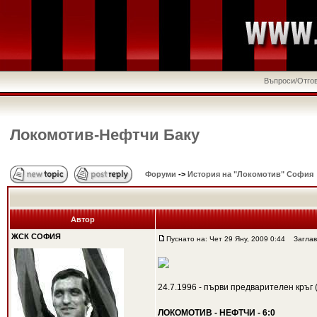
Въпроси/Отго
Локомотив-Нефтчи Баку
Форуми
->
История на "Локомотив" София
Автор
ЖСК СОФИЯ
Пуснато на: Чет 29 Яну, 2009 0:44
Заглави
24.7.1996 - първи предварителен кръг
ЛОКОМОТИВ - НЕФТЧИ - 6:0