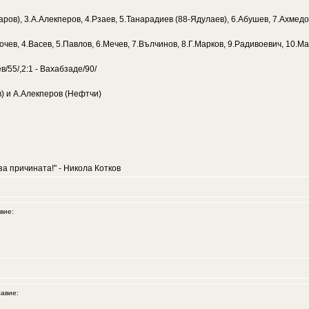
ров), 3.А.Алекперов, 4.Рзаев, 5.Танарадиев (88-Ядулаев), 6.Абушев, 7.Ахмедо
ев, 4.Васев, 5.Павлов, 6.Мечев, 7.Вълчинов, 8.Г.Марков, 9.Радивоевич, 10.Ма
в/55/,2:1 - Вахабзаде/90/
в) и А.Алекперов (Нефтчи)
за причината!" - Никола Котков
вие:
авие: