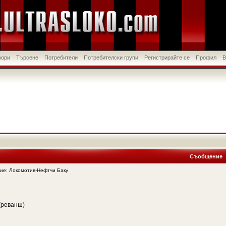
вори
Търсене
Потребители
Потребителски групи
Регистрирайте се
Профил
В
Съобщение
е: Локомотив-Нефтчи Баку
 (реванш)