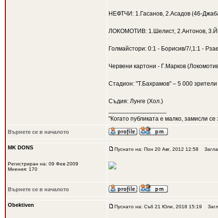
НЕФТЧИ: 1.Гасанов, 2.Асадов (46-Джаба
ЛОКОМОТИВ: 1.Шелист, 2.Антонов, 3.Йоч
Голмайстори: 0:1 - Борисив/7/,1:1 - Рзае
Червени картони - Г.Марков (Локомоти
Стадион: "Т.Бахрамов" – 5 000 зрители
Съдия: Лунге (Хол.)
_________________
"Когато публиката е малко, замисли се 
Върнете се в началото
MK DONS
Пуснато на: Пон 20 Авг, 2012 12:58
Загла
Регистриран на: 09 Фев 2009
Мнения: 170
Върнете се в началото
Obektiven
Пуснато на: Съб 21 Юли, 2018 15:19
Загл