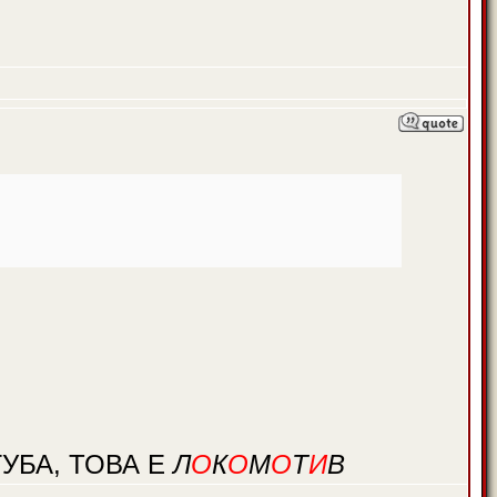
УБА, ТОВА Е
Л
О
К
О
М
О
Т
И
В