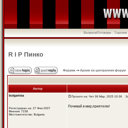
Въпроси/Отговори
Търсене
R I P Пинко
Форуми
->
Архив на централния форум
Автор
bulgarista
Пуснато на: Чет 06 Мар, 2025 10:36
Заг
Почивай в мир,приятелю!
Регистриран на: 27 Фев 2007
Мнения: 7158
Местожителство: Bulgaria