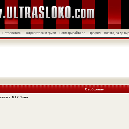
Потребители
Потребителски групи
Регистрирайте се
Профил
Влезте, за да в
Съобщение
лавие: R I P Пинко