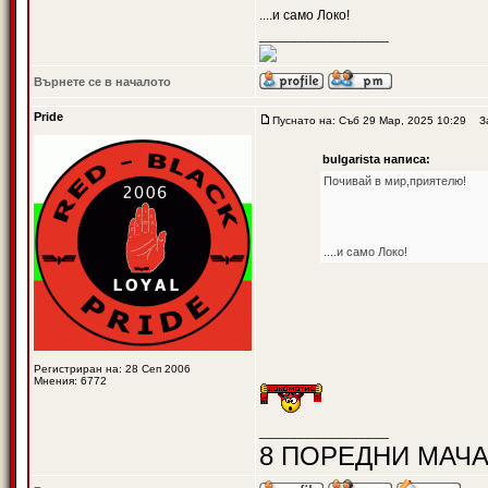
....и само Локо!
_________________
Върнете се в началото
Pride
Пуснато на: Съб 29 Мар, 2025 10:29
Заг
bulgarista написа:
Почивай в мир,приятелю!
....и само Локо!
Регистриран на: 28 Сеп 2006
Мнения: 6772
_________________
8 ПОРЕДНИ МАЧА