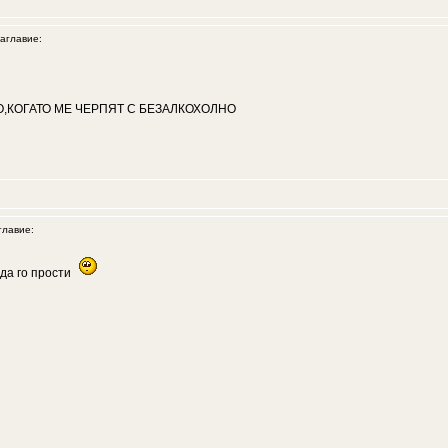
главие:
О,КОГАТО МЕ ЧЕРПЯТ С БЕЗАЛКОХОЛНО
лавие:
 да го прости