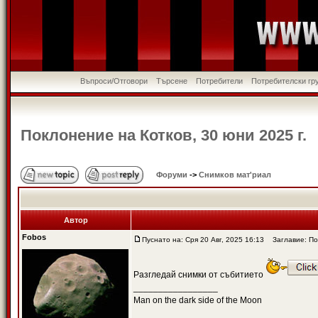
Въпроси/Отговори
Търсене
Потребители
Потребителски гр
Поклонение на Котков, 30 юни 2025 г.
Форуми
->
Снимков мат'риал
Автор
Fobos
Пуснато на: Сря 20 Авг, 2025 16:13
Заглавие: Пок
Разгледай снимки от събитието
_________________
Man on the dark side of the Moon