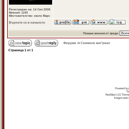
Регистриран на: 14 Сеп 2006
Мнения: 1165
Местожителство: около Марс
Върнете се в началото
Покажи мнения от преди:
Форуми
->
Снимков мат'риал
Страница
1
от
1
Powered by
Tr
RedSilver 1.01 Them
Images were