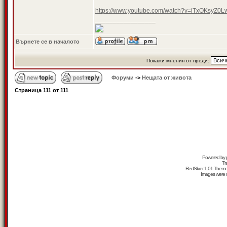
https://www.youtube.com/watch?v=iTxOKsyZ
_________________
Върнете се в началото
Покажи мнения от преди:
Форуми
->
Нещата от живота
Страница
111
от
111
Powered by
Tr
RedSilver 1.01 Them
Images were