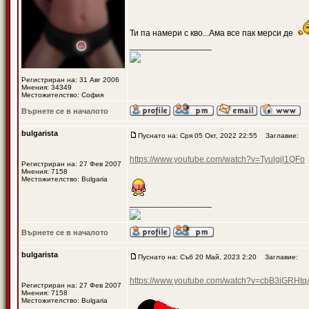
Ти па намери с кво...Ама все пак мерси де
_________________
Регистриран на: 31 Авг 2006
Мнения: 34349
Местожителство: София
Върнете се в началото
bulgarista
Пуснато на: Сря 05 Окт, 2022 22:55
Заглавие:
https://www.youtube.com/watch?v=Tyulgjl1QFo
Регистриран на: 27 Фев 2007
Мнения: 7158
Местожителство: Bulgaria
_________________
Върнете се в началото
bulgarista
Пуснато на: Съб 20 Май, 2023 2:20
Заглавие:
https://www.youtube.com/watch?v=cbB3iG
Регистриран на: 27 Фев 2007
Мнения: 7158
Местожителство: Bulgaria