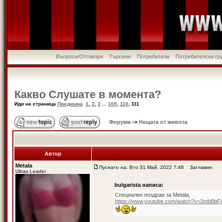
Въпроси/Отговори
Търсене
Потребители
Потребителски гр
Какво Слушате в момента?
Иди на страница
Предишна
1
,
2
,
3
...
109
,
110
,
111
Форуми
->
Нещата от живота
Автор
Metala
Пуснато на: Вто 31 Май, 2022 7:48
Заглавие:
Ultras Leader
bulgarista написа:
Специален поздрав за Metala,
https://www.youtube.com/watch?v=3mbBbF