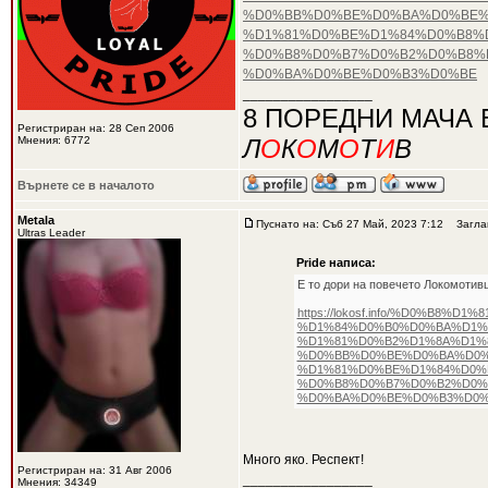
%D0%BB%D0%BE%D0%BA%D0%BE%
%D1%81%D0%BE%D1%84%D0%B8%D
%D0%B8%D0%B7%D0%B2%D0%B8%
%D0%BA%D0%BE%D0%B3%D0%BE
_________________
8 ПОРЕДНИ МАЧА 
Регистриран на: 28 Сеп 2006
Мнения: 6772
Л
О
К
О
М
О
Т
И
В
Върнете се в началото
Metala
Пуснато на: Съб 27 Май, 2023 7:12
Заглав
Ultras Leader
Pride написа:
Е то дори на повечето Локомотивц
https://lokosf.info/%D0%B
%D1%84%D0%B0%D0%BA%D1%
%D1%81%D0%B2%D1%8A%D1%
%D0%BB%D0%BE%D0%BA%D0%
%D1%81%D0%BE%D1%84%D0%
%D0%B8%D0%B7%D0%B2%D0%
%D0%BA%D0%BE%D0%B3%D0%
Много яко. Респект!
Регистриран на: 31 Авг 2006
_________________
Мнения: 34349