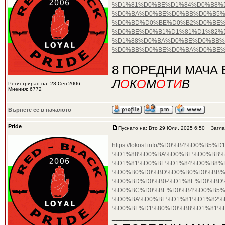
%D1%81%D0%BE%D1%84%D0%B8%D
%D0%BA%D0%BE%D0%BB%D0%B5%
%D0%BD%D0%BE%D0%B2%D0%BE%
%D0%BE%D0%B1%D1%81%D1%82%
%D1%88%D0%BA%D0%BE%D0%BB%
%D0%BB%D0%BE%D0%BA%D0%BE%
_________________
8 ПОРЕДНИ МАЧА 
Л
О
К
О
М
О
Т
И
В
Регистриран на: 28 Сеп 2006
Мнения: 6772
Върнете се в началото
Pride
Пуснато на: Вто 29 Юли, 2025 6:50
Загла
https://lokosf.info/%D0%B4%D
%D1%88%D0%BA%D0%BE%D0%BB%
%D1%81%D0%BE%D1%84%D0%B8%D
%D0%B0%D0%BD%D0%B0%D0%BB%
%D0%BD%D0%B0-%D1%8E%D0%BD%
%D0%BC%D0%BE%D0%B4%D0%B5%
%D0%BA%D0%BE%D1%81%D1%82%
%D0%BF%D1%80%D0%B8%D1%81%
_________________