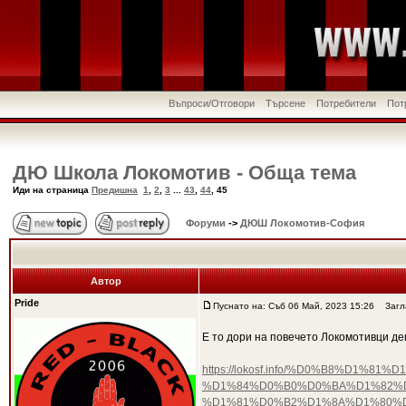
Въпроси/Отговори
Търсене
Потребители
Пот
ДЮ Школа Локомотив - Обща тема
Иди на страница
Предишна
1
,
2
,
3
...
43
,
44
,
45
Форуми
->
ДЮШ Локомотив-София
Автор
Pride
Пуснато на: Съб 06 Май, 2023 15:26
Загла
Е то дори на повечето Локомотивци де
https://lokosf.info/%D0%B8%D
%D1%84%D0%B0%D0%BA%D1%82%D
%D1%81%D0%B2%D1%8A%D1%80%