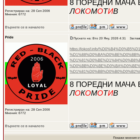
8 ПОРЕДНИ МАЧА 
Л
О
К
О
М
О
Т
И
В
Регистриран на: 28 Сеп 2006
Мнения: 6772
Върнете се в началото
Pride
Пуснато на: Вто 20 Яну, 2026 4:31
Заглав
https://lokosf.info/%D0%B4%D
%D1%88%D0%BA%D0%BE%D0%BB%
%D1%81%D0%BE%D1%84%D0%B8%D
%D0%BB%D0%BE%D0%BA%D0%BE%
%D1%81%D0%BB%D0%B0%D0%B2%
_________________
8 ПОРЕДНИ МАЧА 
Л
О
К
О
М
О
Т
И
В
Регистриран на: 28 Сеп 2006
Мнения: 6772
Върнете се в началото
Покажи мнения о