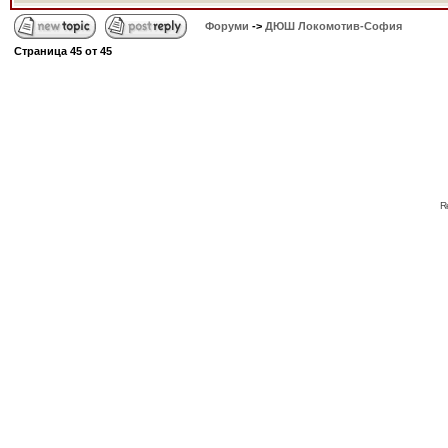
Форуми
->
ДЮШ Локомотив-София
Страница
45
от
45
R