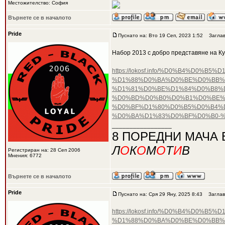
Местожителство: София
Върнете се в началото
Pride
Пуснато на: Вто 19 Сеп, 2023 1:52
Заглав
Набор 2013 с добро представяне на К
https://lokosf.info/%D0%B4%D
%D1%88%D0%BA%D0%BE%D0%BB%
%D1%81%D0%BE%D1%84%D0%B8%D
%D0%BD%D0%B0%D0%B1%D0%BE%D
%D0%BF%D1%80%D0%B5%D0%B4%
%D0%BA%D1%83%D0%BF%D0%B0-
_________________
8 ПОРЕДНИ МАЧА 
Л
О
К
О
М
О
Т
И
В
Регистриран на: 28 Сеп 2006
Мнения: 6772
Върнете се в началото
Pride
Пуснато на: Сря 29 Яну, 2025 8:43
Заглав
https://lokosf.info/%D0%B4%D
%D1%88%D0%BA%D0%BE%D0%BB%