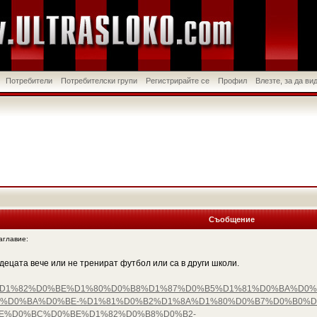
Потребители
Потребителски групи
Регистрирайте се
Профил
Влезте, за да в
Съобщение
главие:
децата вече или не тренират футбол или са в други школи.
%D1%81%D1%82%D0%BE%D1%80%D0%B8%D1%87%D0%B5%D1%81%D0%BA%
%D0%BA%D0%BE-%D1%81%D0%B2%D1%8A%D1%80%D0%B7%D0%B0%D
E%D0%BC%D0%BE%D1%82%D0%B8%D0%B2-