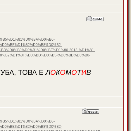
D0%B5%D1%81%D0%BA%D0%B0-
%D0%BE%D1%82%D0%B8%D0%B2-
BD%D0%B0%D0%B1%D0%BE%D1%80-2013-%D1%81-
0%B2%D1%8F%D0%BD%D0%B5-%D0%BD%D0%B0-
УБА, ТОВА Е
Л
О
К
О
М
О
Т
И
В
D0%B5%D1%81%D0%BA%D0%B0-
%D0%BE%D1%82%D0%B8%D0%B2-