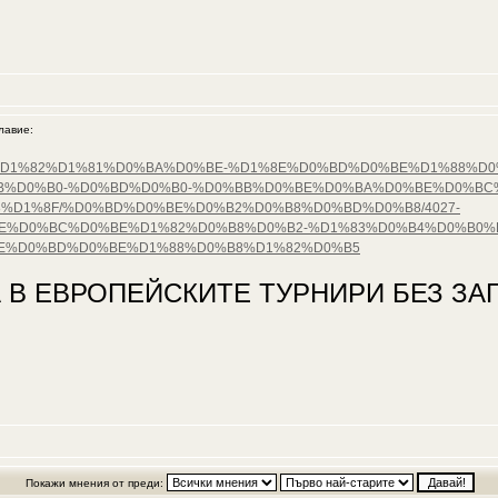
авие:
%D0%B5%D1%82%D1%81%D0%BA%D0%BE-%D1%8E%D0%BD%D0%BE%D1%88%
B%D0%B0-%D0%BD%D0%B0-%D0%BB%D0%BE%D0%BA%D0%BE%D0%BC
%D1%8F/%D0%BD%D0%BE%D0%B2%D0%B8%D0%BD%D0%B8/4027-
%D0%BC%D0%BE%D1%82%D0%B8%D0%B2-%D1%83%D0%B4%D0%B0%D
8E%D0%BD%D0%BE%D1%88%D0%B8%D1%82%D0%B5
 В ЕВРОПЕЙСКИТЕ ТУРНИРИ БЕЗ ЗАГ
Покажи мнения от преди: