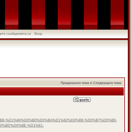
идите съобщенията си
Вход
Предишната тема
::
Следващата тема
D0%B8-%D1%84%D0%B0%D0%BA%D1%82%D0%B8-%D0%B7%D0%B0-
0%BD%D0%BE-%D1%81-