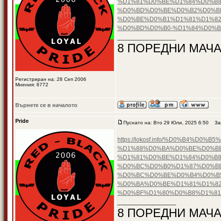
%D1%81%D0%BE%D1%84%D0%B8
%D0%BD%D0%BE%D0%B2%D0%B
%D0%BE%D0%B1%D1%81%D1%82
%D0%BD%D0%B0-%D1%84%D0%
_________________
8 ПОРЕДНИ МАЧА
Регистриран на: 28 Сеп 2006
Мнения: 6772
Върнете се в началото
Pride
Пуснато на: Вто 29 Юли, 2025 6:50
Заг
https://lokosf.info/%D0%B4
%D1%88%D0%BA%D0%BE%D0%B
%D1%81%D0%BE%D1%84%D0%B8
%D0%BC%D0%B0%D1%87%D0%BE
%D0%BC%D0%BE%D0%B4%D0%B5
%D0%BA%D0%BE%D1%81%D1%82
%D0%BF%D1%80%D0%B8%D1%8
_________________
8 ПОРЕДНИ МАЧА