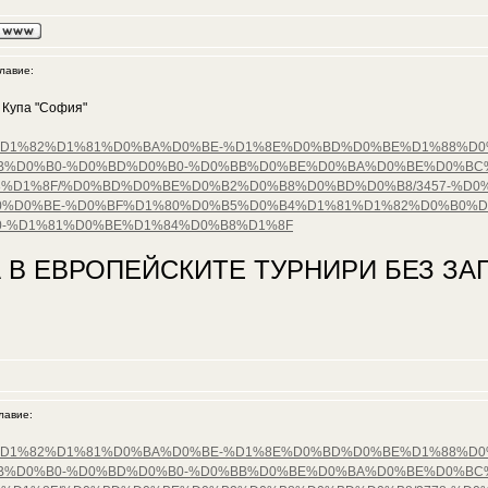
авие:
 Купа "София"
%D0%B5%D1%82%D1%81%D0%BA%D0%BE-%D1%8E%D0%BD%D0%BE%D1%88%
B%D0%B0-%D0%BD%D0%B0-%D0%BB%D0%BE%D0%BA%D0%BE%D0%BC
%D1%8F/%D0%BD%D0%BE%D0%B2%D0%B8%D0%BD%D0%B8/3457-%D0%
%D0%BE-%D0%BF%D1%80%D0%B5%D0%B4%D1%81%D1%82%D0%B0%D
-%D1%81%D0%BE%D1%84%D0%B8%D1%8F
 В ЕВРОПЕЙСКИТЕ ТУРНИРИ БЕЗ ЗАГ
авие:
%D0%B5%D1%82%D1%81%D0%BA%D0%BE-%D1%8E%D0%BD%D0%BE%D1%88%
B%D0%B0-%D0%BD%D0%B0-%D0%BB%D0%BE%D0%BA%D0%BE%D0%BC