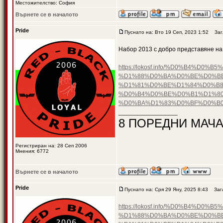
Местожителство: София
Върнете се в началото
Pride
Пуснато на: Вто 19 Сеп, 2023 1:52
Загл
Набор 2013 с добро представяне на
https://lokosf.info/%D0%B4
%D1%88%D0%BA%D0%BE%D0%B
%D1%81%D0%BE%D1%84%D0%B8
%D0%B4%D0%BE%D0%B1%D1%80
%D0%BA%D1%83%D0%BF%D0%B0
_________________
8 ПОРЕДНИ МАЧА
Регистриран на: 28 Сеп 2006
Мнения: 6772
Върнете се в началото
Pride
Пуснато на: Сря 29 Яну, 2025 8:43
Загл
https://lokosf.info/%D0%B4
%D1%88%D0%BA%D0%BE%D0%B