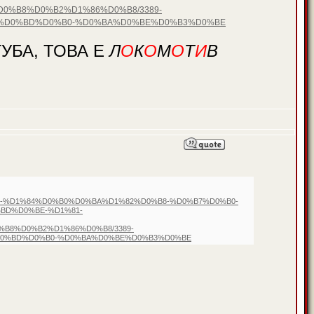
%B8%D0%B2%D1%86%D0%B8/3389-
%D0%BD%D0%B0-%D0%BA%D0%BE%D0%B3%D0%BE
УБА, ТОВА Е
Л
О
К
О
М
О
Т
И
В
%B8-%D1%84%D0%B0%D0%BA%D1%82%D0%B8-%D0%B7%D0%B0-
BD%D0%BE-%D1%81-
8%D0%B2%D1%86%D0%B8/3389-
D0%BD%D0%B0-%D0%BA%D0%BE%D0%B3%D0%BE