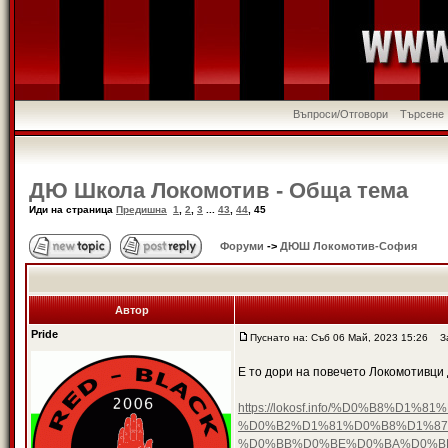
Въпроси/Отговори
Търсене
ДЮ Школа Локомотив - Обща тема
Иди на страница
Предишна
1
,
2
,
3
...
43
,
44
,
45
Форуми
->
ДЮШ Локомотив-София
Автор
Pride
Пуснато на: Съб 06 Май, 2023 15:26
За
Е то дори на повечето Локомотивци 
https://lokosf.info/%D0%B8
%D0%B2%D1%81%D0%B8%D1%87
%D0%BB%D0%BE%D0%BA%D0%B