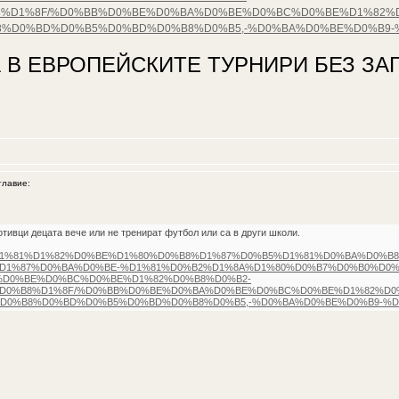
%D1%8F/%D0%BB%D0%BE%D0%BA%D0%BE%D0%BC%D0%BE%D1%82%D0
%D0%BD%D0%B5%D0%BD%D0%B8%D0%B5,-%D0%BA%D0%BE%D0%B9-
 В ЕВРОПЕЙСКИТЕ ТУРНИРИ БЕЗ ЗАГ
лавие:
отивци децата вече или не тренират футбол или са в други школи.
D0%B8%D1%81%D1%82%D0%BE%D1%80%D0%B8%D1%87%D0%B5%D1%81%D0%BA%D0
D1%87%D0%BA%D0%BE-%D1%81%D0%B2%D1%8A%D1%80%D0%B7%D0%B0%D0%
D0%BE%D0%BC%D0%BE%D1%82%D0%B8%D0%B2-
D0%B8%D1%8F/%D0%BB%D0%BE%D0%BA%D0%BE%D0%BC%D0%BE%D1%82%D0%B
D0%B8%D0%BD%D0%B5%D0%BD%D0%B8%D0%B5,-%D0%BA%D0%BE%D0%B9-%