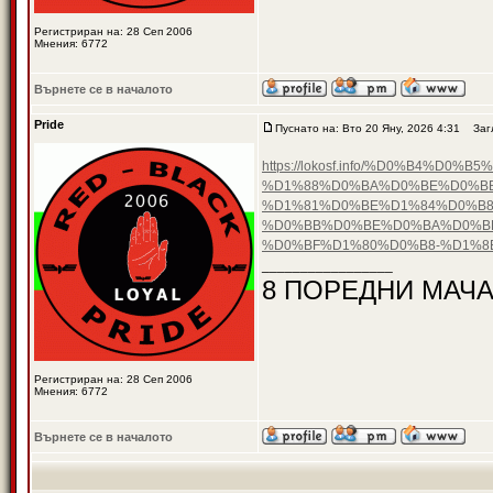
Регистриран на: 28 Сеп 2006
Мнения: 6772
Върнете се в началото
Pride
Пуснато на: Вто 20 Яну, 2026 4:31
Загл
https://lokosf.info/%D0%B4
%D1%88%D0%BA%D0%BE%D0%B
%D1%81%D0%BE%D1%84%D0%B8
%D0%BB%D0%BE%D0%BA%D0%BE
%D0%BF%D1%80%D0%B8-%D1%
_________________
8 ПОРЕДНИ МАЧА
Регистриран на: 28 Сеп 2006
Мнения: 6772
Върнете се в началото