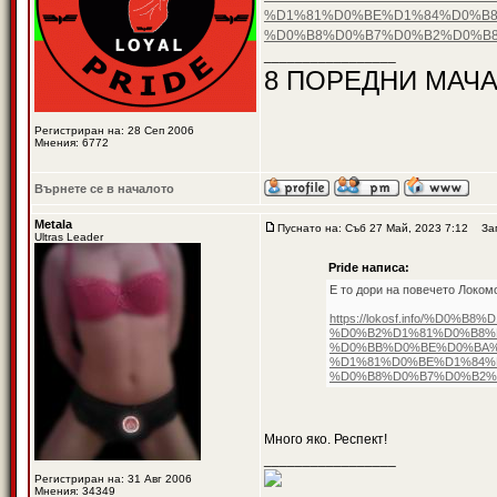
%D1%81%D0%BE%D1%84%D0%B8
%D0%B8%D0%B7%D0%B2%D0%B8
_________________
8 ПОРЕДНИ МАЧА
Регистриран на: 28 Сеп 2006
Мнения: 6772
Върнете се в началото
Metala
Пуснато на: Съб 27 Май, 2023 7:12
Заг
Ultras Leader
Pride написа:
Е то дори на повечето Локом
https://lokosf.info/%
%D0%B2%D1%81%D0%B8%
%D0%BB%D0%BE%D0%BA%
%D1%81%D0%BE%D1%84%
%D0%B8%D0%B7%D0%B2%
Много яко. Респект!
_________________
Регистриран на: 31 Авг 2006
Мнения: 34349