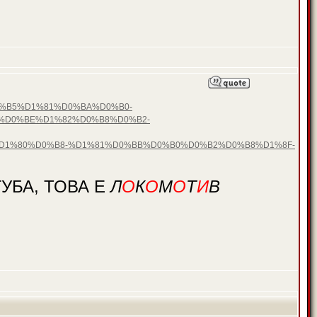
D0%B5%D1%81%D0%BA%D0%B0-
%D0%BE%D1%82%D0%B8%D0%B2-
1%80%D0%B8-%D1%81%D0%BB%D0%B0%D0%B2%D0%B8%D1%8F-
УБА, ТОВА Е
Л
О
К
О
М
О
Т
И
В